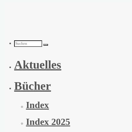
Zum
Inhalt
springen
Suchen
Aktuelles
nach:
Bücher
Index
Index 2025