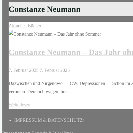
Constanze Neumann
Aktuelles
Bücher
Constanze Neumann – Das Jahr o
7. Februar 2025
7. Februar 2025
Dazwischen und Nirgendwo — CW: Depressionen — Schon im Alter v
verboten. Dennoch wagen ihre …
"Constanze
Weiterlesen
Neumann
IMPRESSUM & DATENSCHUTZ
/
–
Das