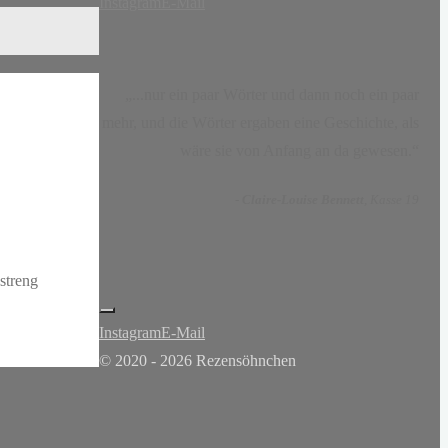
Instagram
E-Mail
„...nur ein paar Wörter und dann noch ein paar
mehr, und die Wörter ergaben eine Geschichte, als
wäre sie von Anfang an da gewesen.“
-
Claire-Louise Bennett
, Kasse 19
streng
Instagram
E-Mail
© 2020 - 2026 Rezensöhnchen