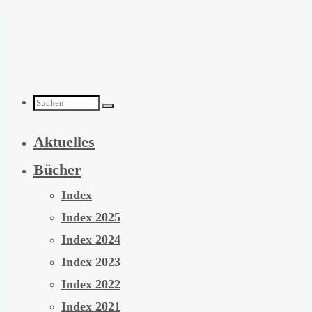
Zum
Inhalt
springen
Suchen
Aktuelles
nach:
Bücher
Index
Index 2025
Index 2024
Index 2023
Index 2022
Index 2021