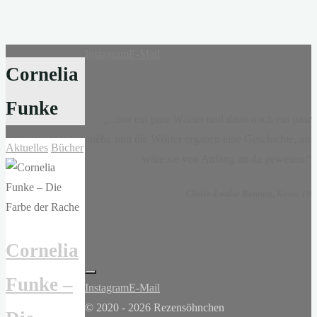
Instagram
E-Mail
Cornelia
Funke
„...nur ein paar Wörter und dann noch ein paar
mehr, und die Wörter ergaben eine Geschichte, als
Aktuelles
Bücher
wäre sie von Anfang an da gewesen.“
-
Claire-Louise Bennett
, Kasse 19
Cornelia
Funke –
Instagram
E-Mail
© 2020 - 2026 Rezensöhnchen