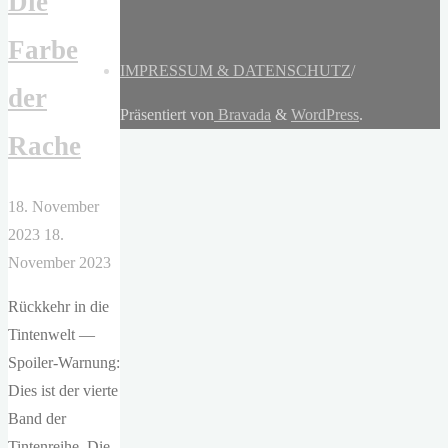
Die
Farbe
IMPRESSUM & DATENSCHUTZ
/
der
Präsentiert von
Bravada
&
WordPress
.
Rache
18. November
2023
18.
November 2023
Rückkehr in die
Tintenwelt —
Spoiler-Warnung:
Dies ist der vierte
Band der
Tintenreihe. Die