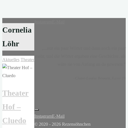
Instagram
E-Mail
Cornelia
Löhr
„...nur ein paar Wörter und dann noch ein paar
mehr, und die Wörter ergaben eine Geschichte, als
Aktuelles
Theater
wäre sie von Anfang an da gewesen.“
-
Claire-Louise Bennett
, Kasse 19
Theater
Hof –
Instagram
E-Mail
Cluedo
© 2020 - 2026 Rezensöhnchen