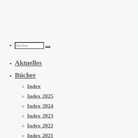
Zum
Inhalt
springen
Suchen
Aktuelles
nach:
Bücher
Index
Index 2025
Index 2024
Index 2023
Index 2022
Index 2021