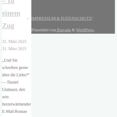
– In
einem
IMPRESSUM & DATENSCHUTZ
/
Zug
Präsentiert von
Bravada
&
WordPress
.
31. März 2025
31. März 2025
„Und Sie
schreiben gerne
über die Liebe?“
— Daniel
Glattauer, den
sein
herzerwärmender
E-Mail-Roman