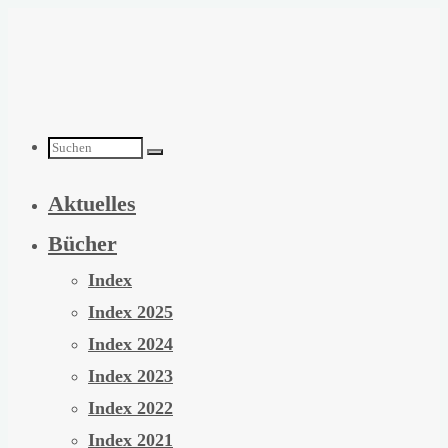
Zum
Inhalt
springen
Suchen
Aktuelles
nach:
Bücher
Index
Index 2025
Index 2024
Index 2023
Index 2022
Index 2021