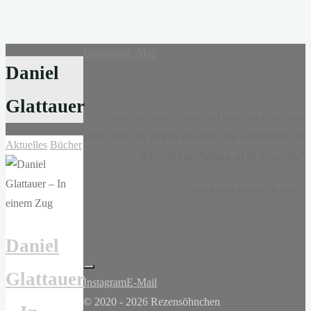
Instagram
E-Mail
Daniel
Glattauer
„...nur ein paar Wörter und dann noch ein paar
mehr, und die Wörter ergaben eine Geschichte, als
Aktuelles
Bücher
wäre sie von Anfang an da gewesen.“
-
Claire-Louise Bennett
, Kasse 19
Daniel
Glattauer
Instagram
E-Mail
© 2020 - 2026 Rezensöhnchen