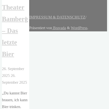
Theater
IMPRESSUM & DATENSCHUTZ
/
Bamberg
Präsentiert von
Bravada
&
WordPress
.
– Das
letzte
Bier
26. September
2025
26.
September 2025
„Du kannst Bier
brauen, ich kann
Bier trinken.