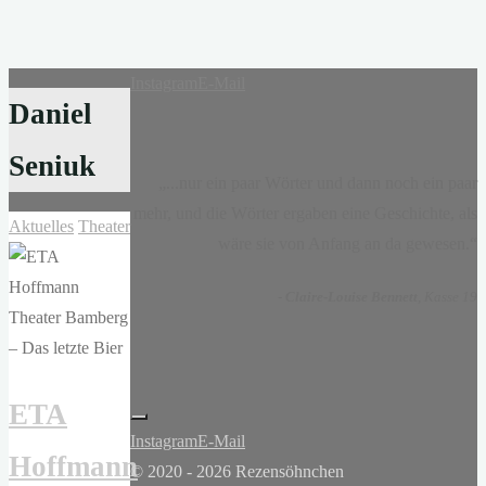
Instagram
E-Mail
Daniel
Seniuk
„...nur ein paar Wörter und dann noch ein paar
mehr, und die Wörter ergaben eine Geschichte, als
Aktuelles
Theater
wäre sie von Anfang an da gewesen.“
-
Claire-Louise Bennett
, Kasse 19
ETA
Instagram
E-Mail
Hoffmann
© 2020 - 2026 Rezensöhnchen