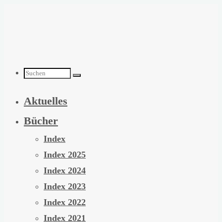
Zum
Inhalt
springen
Suchen
Aktuelles
nach:
Bücher
Index
Index 2025
Index 2024
Index 2023
Index 2022
Index 2021