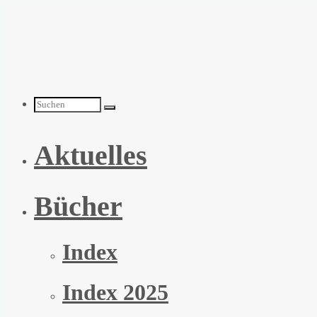
Zum
Inhalt
springen
Suchen
Aktuelles
nach:
Bücher
Index
Index 2025