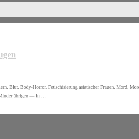
Augen
n, Blut, Body-Horror, Fetischisierung asiatischer Frauen, Mord, Mord
 Minderjährigen — In …