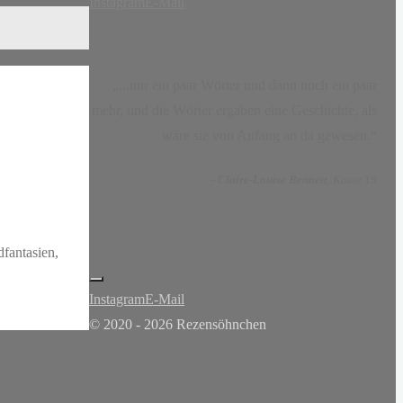
Instagram
E-Mail
„...nur ein paar Wörter und dann noch ein paar
mehr, und die Wörter ergaben eine Geschichte, als
wäre sie von Anfang an da gewesen.“
-
Claire-Louise Bennett
, Kasse 19
fantasien,
Instagram
E-Mail
© 2020 - 2026 Rezensöhnchen