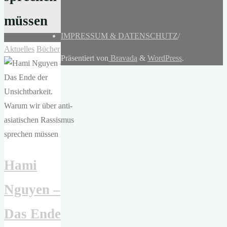
müssen
IMPRESSUM & DATENSCHUTZ
/
Aktuelles
Bücher
Präsentiert von
Bravada
&
WordPress
.
Hami
Nguyen –
Das Ende