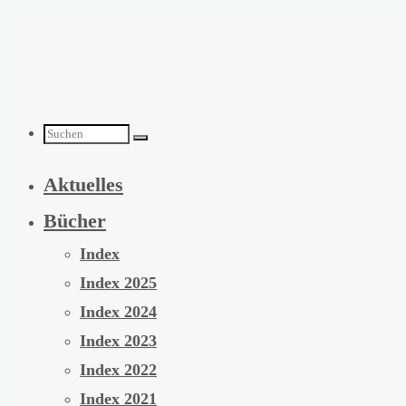
Zum
Inhalt
springen
Suchen
Aktuelles
nach:
Bücher
Index
Index 2025
Index 2024
Index 2023
Index 2022
Index 2021