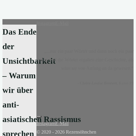
Instagram
E-Mail
Das Ende
der
„...nur ein paar Wörter und dann noch ein paar
Unsichtbarkeit
mehr, und die Wörter ergaben eine Geschichte, als
wäre sie von Anfang an da gewesen.“
– Warum
-
Claire-Louise Bennett
, Kasse 19
wir über
anti-
asiatischen Rassismus
Instagram
E-Mail
© 2020 - 2026 Rezensöhnchen
sprechen