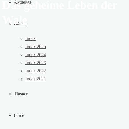
Das geheime Leben der
Aktuelles
Wale
Bücher
Index
Index 2025
Index 2024
Index 2023
Index 2022
Index 2021
Theater
Filme