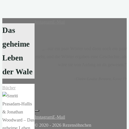
Instagram
E-Mail
Das
geheime
„...nur ein paar Wörter und dann noch ein paar
Leben
mehr, und die Wörter ergaben eine Geschichte, als
wäre sie von Anfang an da gewesen.“
der Wale
-
Claire-Louise Bennett
, Kasse 19
Bücher
Instagram
E-Mail
© 2020 - 2026 Rezensöhnchen