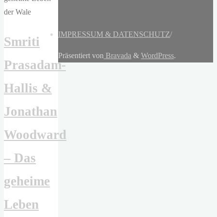
IMPRESSUM & DATENSCHUTZ
/
Smriti
Präsentiert von
Bravada
&
WordPress
.
Prasadam-
Hallis &
Jonathan
Woodward
– Das
geheime
Leben