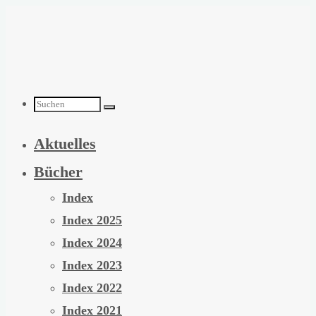
Zum
Inhalt
springen
Suchen
Aktuelles
nach:
Bücher
Index
Index 2025
Index 2024
Index 2023
Index 2022
Index 2021