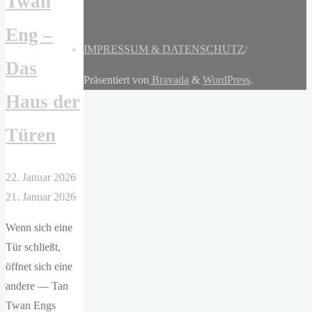
Twan
Eng –
IMPRESSUM & DATENSCHUTZ
/
Das
Präsentiert von
Bravada
&
WordPress
.
Haus der
Türen
22. Januar 2026
21. Januar 2026
Wenn sich eine
Tür schließt,
öffnet sich eine
andere — Tan
Twan Engs