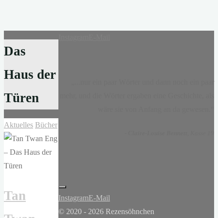
Instagram
E-Mail
Das
Haus der
„...nur ein paar Wörter und dann noch ein paar
Türen
mehr, und die Wörter ergaben eine Geschichte, als
wäre sie von Anfang an da gewesen.“
Aktuelles
Bücher
-
Claire-Louise Bennett
, Kasse 19
Tan
Instagram
E-Mail
© 2020 - 2026 Rezensöhnchen