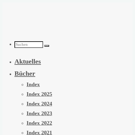
Zum
Inhalt
springen
Suchen
Aktuelles
nach:
Bücher
Index
Index 2025
Index 2024
Index 2023
Index 2022
Index 2021