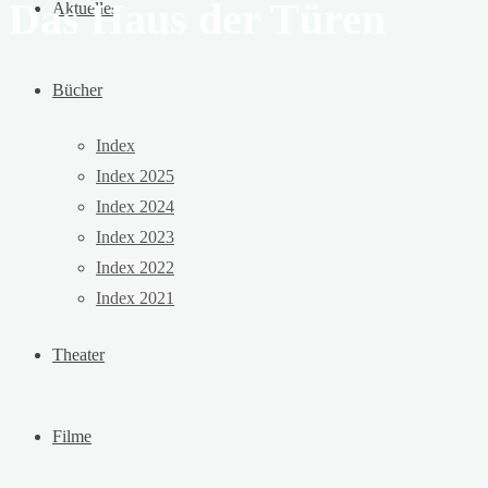
Das Haus der Türen
Aktuelles
Bücher
Index
Index 2025
Index 2024
Index 2023
Index 2022
Index 2021
Theater
Filme