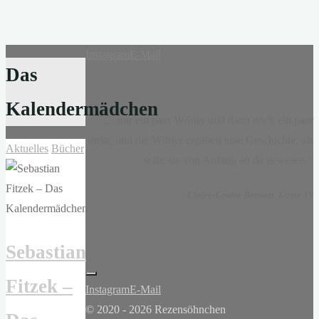
Instagram
E-Mail
Das
Kalendermädchen
„...nur ein paar Wörter und dann noch ein paar
mehr, und die Wörter ergaben eine Geschichte, als
Aktuelles
Bücher
wäre sie von Anfang an da gewesen.“
-
Claire-Louise Bennett
, Kasse 19
Sebastian
Fitzek –
Instagram
E-Mail
© 2020 - 2026 Rezensöhnchen