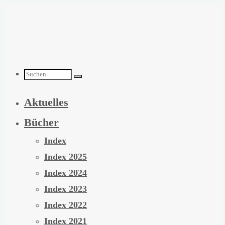
Zum
Inhalt
springen
Suchen
Aktuelles
nach:
Bücher
Index
Index 2025
Index 2024
Index 2023
Index 2022
Index 2021