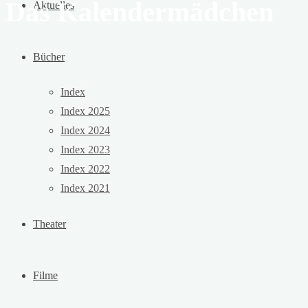
Das Kalendermädchen
Aktuelles
Bücher
Index
Index 2025
Index 2024
Index 2023
Index 2022
Index 2021
Theater
Filme