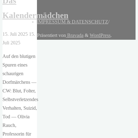
Das
Kalendermädchen
IMPRESSUM & DATENSCHUTZ
/
15. Juli 2025
15.
Präsentiert von
Bravada
&
WordPress
.
Juli 2025
Auf den blutigen
Spuren eines
schaurigen
Dorfmärchens —
CW: Blut, Folter,
Selbstverletzendes
Verhalten, Suizid,
Tod — Olivia
Rauch,
Professorin für