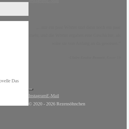
Instagram
E-Mail
„...nur ein paar Wörter und dann noch ein paar
mehr, und die Wörter ergaben eine Geschichte, als
wäre sie von Anfang an da gewesen.“
-
Claire-Louise Bennett
, Kasse 19
ovelle Das
Instagram
E-Mail
© 2020 - 2026 Rezensöhnchen