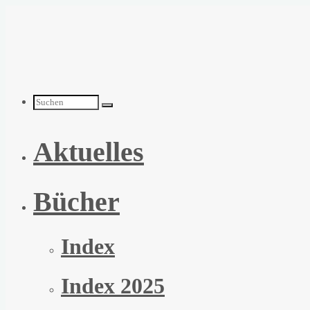
Zum
Inhalt
springen
Suchen
Aktuelles
nach:
Bücher
Index
Index 2025