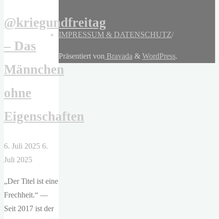
@kriegundfreitag
IMPRESSUM & DATENSCHUTZ
/
– Das
Präsentiert von
Bravada
&
WordPress
.
Männchen
ohne
Eigenschaften
6. Juli 2025
6.
Juli 2025
„Der Titel ist eine
Frechheit.“ —
Seit 2017 ist der