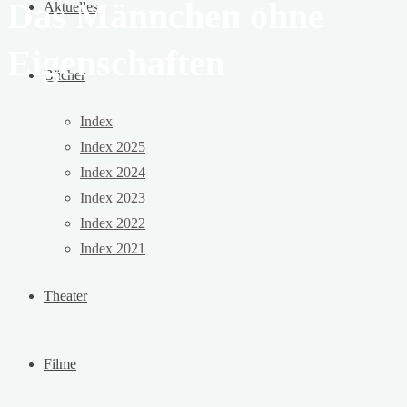
Das Männchen ohne
Aktuelles
Eigenschaften
Bücher
Index
Index 2025
Index 2024
Index 2023
Index 2022
Index 2021
Theater
Filme