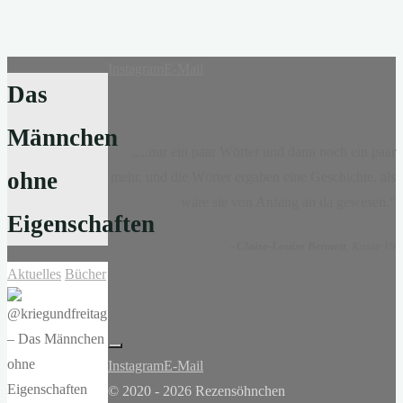
Instagram
E-Mail
Das
Männchen
„...nur ein paar Wörter und dann noch ein paar
ohne
mehr, und die Wörter ergaben eine Geschichte, als
wäre sie von Anfang an da gewesen.“
Eigenschaften
-
Claire-Louise Bennett
, Kasse 19
Aktuelles
Bücher
Instagram
E-Mail
© 2020 - 2026 Rezensöhnchen