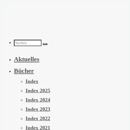
Zum
Inhalt
springen
Suchen
Aktuelles
nach:
Bücher
Index
Index 2025
Index 2024
Index 2023
Index 2022
Index 2021