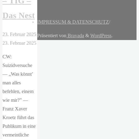
– TIG –
Das Nest
IMPRESSUM & DATENSCHUTZ
/
23. Februar 2025
Präsentiert von
Bravada
&
WordPress
.
23. Februar 2025
CW:
Suizidversuche
— „Was könnt’
man alles
befehlen, einem
wie mir?” —
Franz Xaver
Kroetz führt das
Publikum in eine
vermeintliche