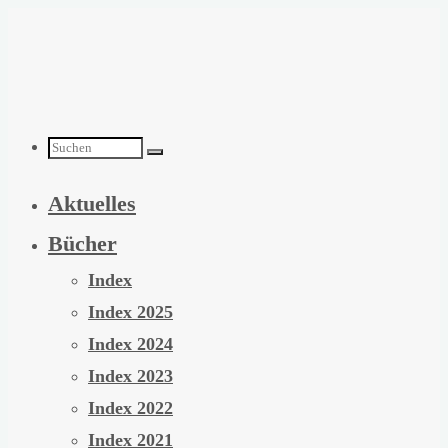
Zum
Inhalt
springen
Suchen
Aktuelles
nach:
Bücher
Index
Index 2025
Index 2024
Index 2023
Index 2022
Index 2021