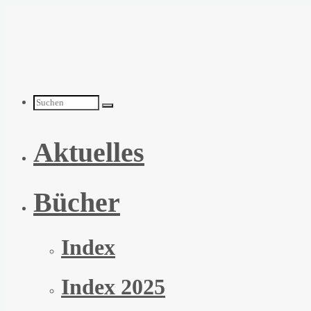
Zum
Inhalt
springen
Suchen
Aktuelles
nach:
Bücher
Index
Index 2025