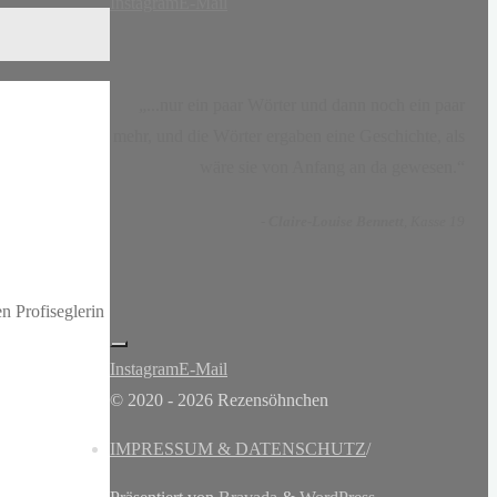
Instagram
E-Mail
„...nur ein paar Wörter und dann noch ein paar
mehr, und die Wörter ergaben eine Geschichte, als
wäre sie von Anfang an da gewesen.“
-
Claire-Louise Bennett
, Kasse 19
n Profiseglerin
Instagram
E-Mail
© 2020 - 2026 Rezensöhnchen
IMPRESSUM & DATENSCHUTZ
/