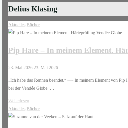
Delius Klasing
Aktuelles
Bücher
Pip Hare – In meinem Element. Hä
23. Mai 2026
23. Mai 2026
„Ich habe das Rennen beendet.“ —- In meinem Element von Pip Har
bei der Vendée Globe, …
"Pip
Weiterlesen
Hare
Aktuelles
Bücher
–
In