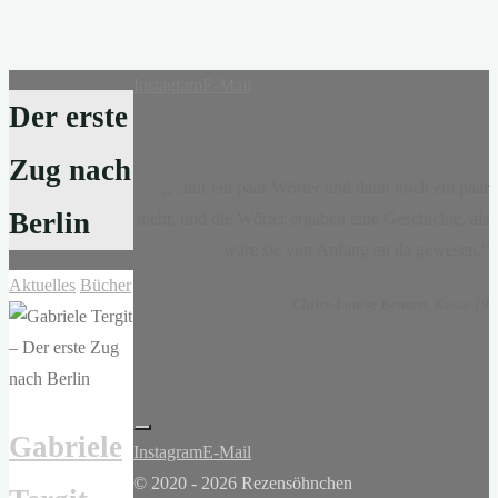
Instagram
E-Mail
Der erste
Zug nach
„...nur ein paar Wörter und dann noch ein paar
Berlin
mehr, und die Wörter ergaben eine Geschichte, als
wäre sie von Anfang an da gewesen.“
Aktuelles
Bücher
-
Claire-Louise Bennett
, Kasse 19
Gabriele
Instagram
E-Mail
© 2020 - 2026 Rezensöhnchen