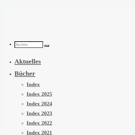
Zum
Inhalt
springen
Suchen
Aktuelles
nach:
Bücher
Index
Index 2025
Index 2024
Index 2023
Index 2022
Index 2021