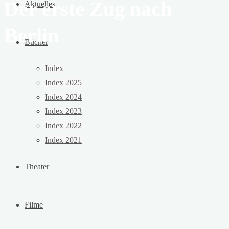
Der erste Zug nach
Aktuelles
Berlin
Bücher
Index
Index 2025
Index 2024
Index 2023
Index 2022
Index 2021
Theater
Filme