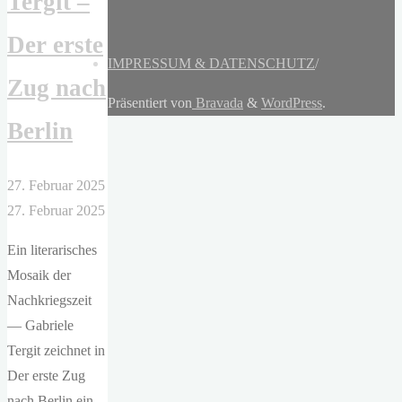
Tergit –
Der erste
IMPRESSUM & DATENSCHUTZ
/
Zug nach
Präsentiert von
Bravada
&
WordPress
.
Berlin
27. Februar 2025
27. Februar 2025
Ein literarisches
Mosaik der
Nachkriegszeit
— Gabriele
Tergit zeichnet in
Der erste Zug
nach Berlin ein