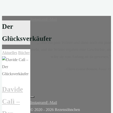
Instagram
E-Mail
Der
Glücksverkäufer
„...nur ein paar Wörter und dann noch ein paar
mehr, und die Wörter ergaben eine Geschichte, als
Aktuelles
Bücher
wäre sie von Anfang an da gewesen.“
-
Claire-Louise Bennett
, Kasse 19
Davide
Calì –
Instagram
E-Mail
© 2020 - 2026 Rezensöhnchen