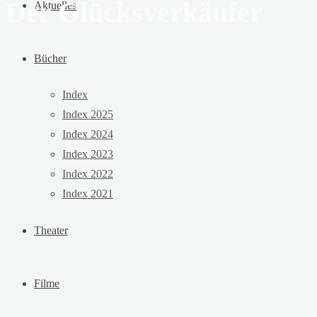
Der Glücksverkäufer
Aktuelles
Bücher
Index
Index 2025
Index 2024
Index 2023
Index 2022
Index 2021
Theater
Filme