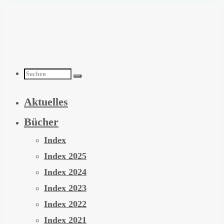
Zum
Inhalt
springen
Suchen
Aktuelles
nach:
Bücher
Index
Index 2025
Index 2024
Index 2023
Index 2022
Index 2021