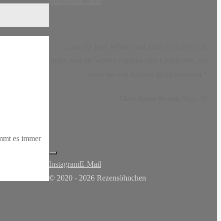
Instagram
E-Mail
„...nur ein paar Wörter und dann noch ein paar
mehr, und die Wörter ergaben eine Geschichte, als
wäre sie von Anfang an da gewesen.“
-
Claire-Louise Bennett
, Kasse 19
mmt es immer
Instagram
E-Mail
© 2020 - 2026 Rezensöhnchen