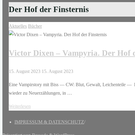
Der Hof der Finsternis
Aktuelles
Bücher
Victor Dixen – Vampyria. Der Hof d
15. August 2023
15. August 2023
Eine Vampirstory mit Biss — CW: Blut, Gewalt, Leichenteile —
wieder zu Neuerzählungen, in …
"Victor
Weiterlesen
Dixen
IMPRESSUM & DATENSCHUTZ
/
–
Vampyria.