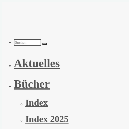
Zum
Inhalt
springen
Suchen
Aktuelles
nach:
Bücher
Index
Index 2025