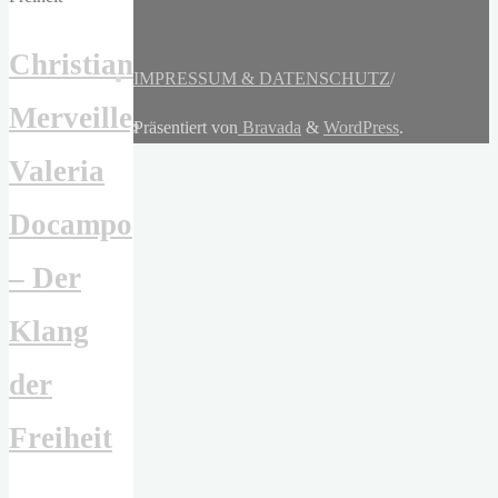
Christian
IMPRESSUM & DATENSCHUTZ
/
Merveille,
Präsentiert von
Bravada
&
WordPress
.
Valeria
Docampo
– Der
Klang
der
Freiheit