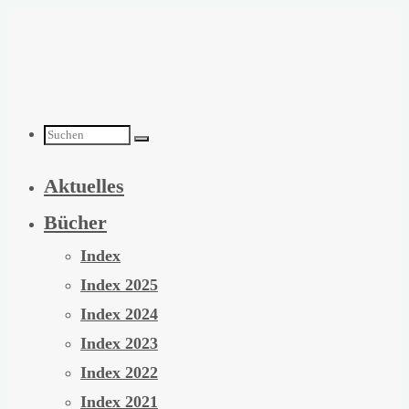
Zum
Inhalt
springen
Suchen
Aktuelles
nach:
Bücher
Index
Index 2025
Index 2024
Index 2023
Index 2022
Index 2021