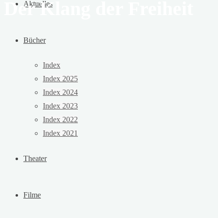
Der Klang der Freiheit
Aktuelles
Bücher
Index
Index 2025
Index 2024
Index 2023
Index 2022
Index 2021
Theater
Filme