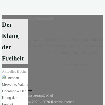
Instagram
E-Mail
Der
Klang
„...nur ein paar Wörter und dann noch ein paar
der
mehr, und die Wörter ergaben eine Geschichte, als
wäre sie von Anfang an da gewesen.“
Freiheit
-
Claire-Louise Bennett
, Kasse 19
Aktuelles
Bücher
Instagram
E-Mail
© 2020 - 2026 Rezensöhnchen