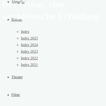
Der Osten: eine
Aktuelles
westdeutsche Erfindung
Bücher
Index
Index 2025
Index 2024
Index 2023
Index 2022
Index 2021
Theater
Filme