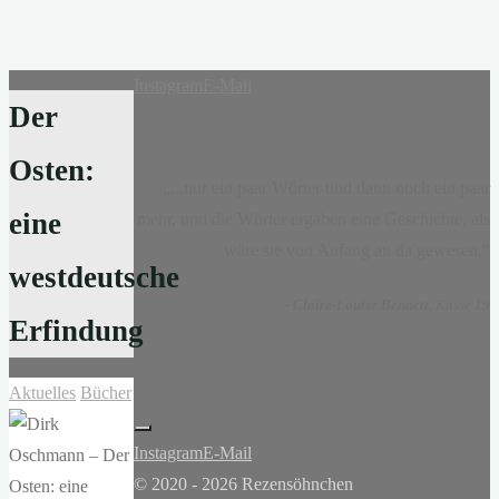
Instagram
E-Mail
Der
Osten:
„...nur ein paar Wörter und dann noch ein paar
eine
mehr, und die Wörter ergaben eine Geschichte, als
wäre sie von Anfang an da gewesen.“
westdeutsche
-
Claire-Louise Bennett
, Kasse 19
Erfindung
Aktuelles
Bücher
Instagram
E-Mail
© 2020 - 2026 Rezensöhnchen