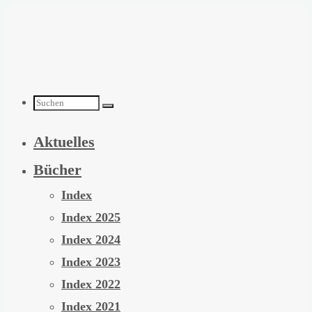
Zum
Inhalt
springen
Suchen
Aktuelles
nach:
Bücher
Index
Index 2025
Index 2024
Index 2023
Index 2022
Index 2021