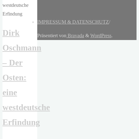
IMPRESSUM & DATENSCHUTZ
/
Dirk
Präsentiert von
Bravada
&
WordPress
.
Oschmann
– Der
Osten:
eine
westdeutsche
Erfindung