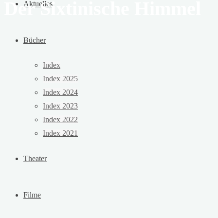
Der Sixtinische Himmel
Aktuelles
Bücher
Index
Index 2025
Index 2024
Index 2023
Index 2022
Index 2021
Theater
Filme