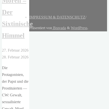
Morell –
Der
IMPRESSUM & DATENSCHUTZ
/
Sixtinische
Präsentiert von
Bravada
&
WordPress
.
Himmel
27. Februar 2026
28. Februar 2026
Die
Protagonisten,
der Papst und die
Prostituierten —
CW: Gewalt,
sexualisierte
Gewalt, Mord —