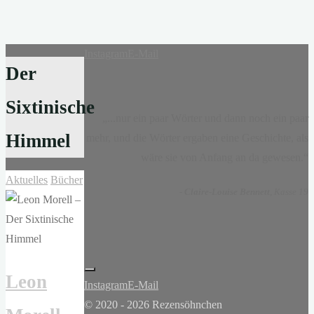
Instagram
E-Mail
Der
Sixtinische
„...nur ein paar Wörter und dann noch ein paar
Himmel
mehr, und die Wörter ergaben eine Geschichte, als
wäre sie von Anfang an da gewesen.“
Aktuelles
Bücher
-
Claire-Louise Bennett
, Kasse 19
Leon
Instagram
E-Mail
© 2020 - 2026 Rezensöhnchen