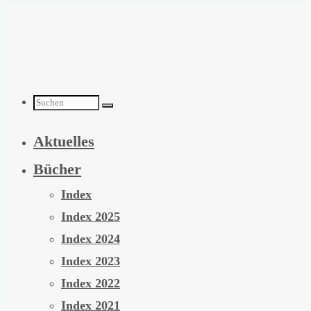
Zum
Inhalt
springen
Suchen
Aktuelles
nach:
Bücher
Index
Index 2025
Index 2024
Index 2023
Index 2022
Index 2021