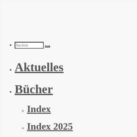
Zum
Inhalt
springen
Suchen
Aktuelles
nach:
Bücher
Index
Index 2025