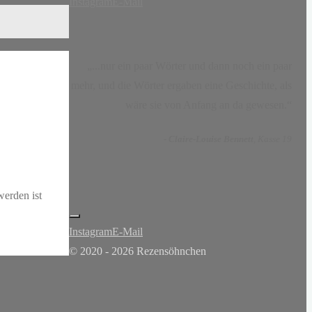
Instagram
E-Mail
„...nur ein paar Wörter und dann noch ein paar
mehr, und die Wörter ergaben eine Geschichte, als
wäre sie von Anfang an da gewesen.“
-
Claire-Louise Bennett
, Kasse 19
werden ist
Instagram
E-Mail
© 2020 - 2026 Rezensöhnchen