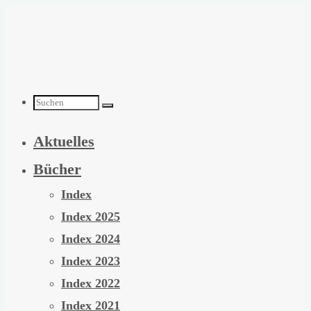
Zum
Inhalt
springen
Suchen
Aktuelles
nach:
Bücher
Index
Index 2025
Index 2024
Index 2023
Index 2022
Index 2021