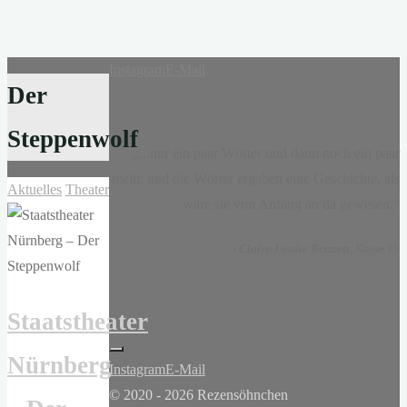
Instagram
E-Mail
Der
Steppenwolf
„...nur ein paar Wörter und dann noch ein paar
mehr, und die Wörter ergaben eine Geschichte, als
Aktuelles
Theater
wäre sie von Anfang an da gewesen.“
-
Claire-Louise Bennett
, Kasse 19
Staatstheater
Nürnberg
Instagram
E-Mail
© 2020 - 2026 Rezensöhnchen