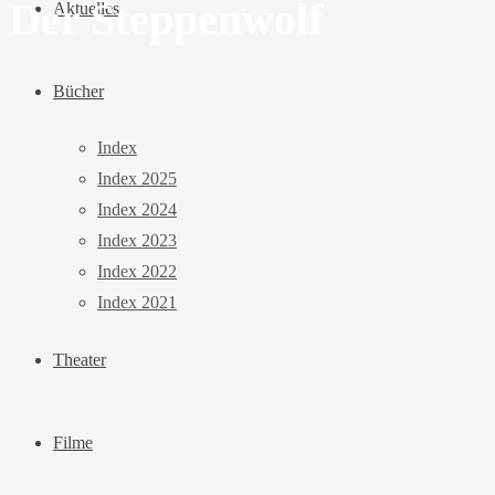
Der Steppenwolf
Aktuelles
Bücher
Index
Index 2025
Index 2024
Index 2023
Index 2022
Index 2021
Theater
Filme