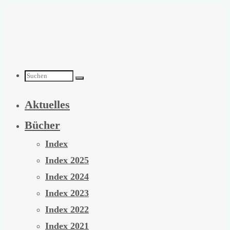
Zum
Inhalt
springen
Suchen
Aktuelles
nach:
Bücher
Index
Index 2025
Index 2024
Index 2023
Index 2022
Index 2021