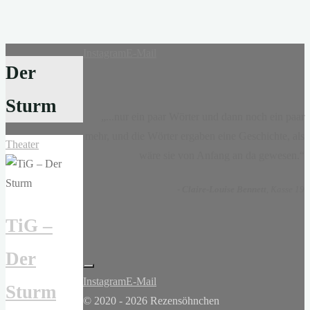
Instagram
E-Mail
Der
Sturm
„...nur ein paar Wörter und dann noch ein paar
mehr, und die Wörter ergaben eine Geschichte, als
Theater
wäre sie von Anfang an da gewesen.“
-
Claire-Louise Bennett
, Kasse 19
TiG –
Der
Instagram
E-Mail
Sturm
© 2020 - 2026 Rezensöhnchen