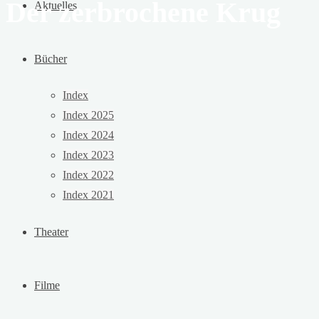
Der zerbrochene Krug
Aktuelles
Bücher
Index
Index 2025
Index 2024
Index 2023
Index 2022
Index 2021
Theater
Filme