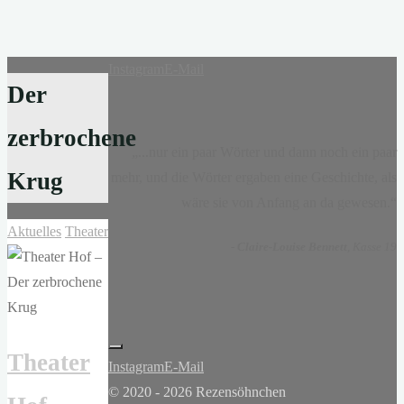
Instagram
E-Mail
Der
zerbrochene
„...nur ein paar Wörter und dann noch ein paar
Krug
mehr, und die Wörter ergaben eine Geschichte, als
wäre sie von Anfang an da gewesen.“
Aktuelles
Theater
-
Claire-Louise Bennett
, Kasse 19
Theater
Instagram
E-Mail
© 2020 - 2026 Rezensöhnchen