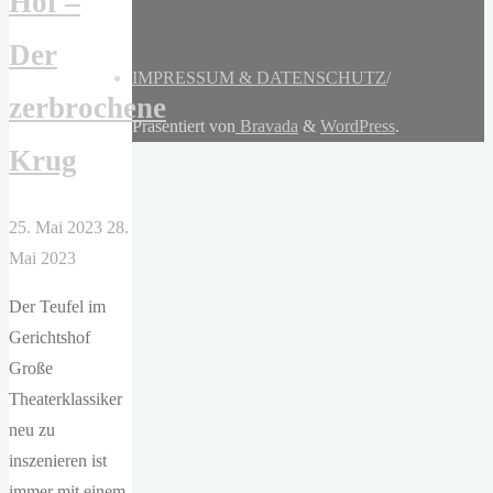
Hof –
Der
IMPRESSUM & DATENSCHUTZ
/
zerbrochene
Präsentiert von
Bravada
&
WordPress
.
Krug
25. Mai 2023
28.
Mai 2023
Der Teufel im
Gerichtshof
Große
Theaterklassiker
neu zu
inszenieren ist
immer mit einem