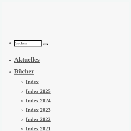
Zum
Inhalt
springen
Suchen
Aktuelles
nach:
Bücher
Index
Index 2025
Index 2024
Index 2023
Index 2022
Index 2021