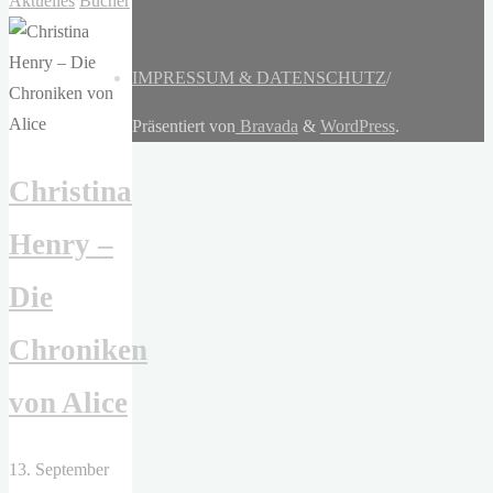
Aktuelles
Bücher
IMPRESSUM & DATENSCHUTZ
/
Präsentiert von
Bravada
&
WordPress
.
Christina
Henry –
Die
Chroniken
von Alice
13. September