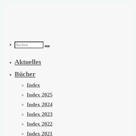
Zum
Inhalt
springen
Suchen
Aktuelles
nach:
Bücher
Index
Index 2025
Index 2024
Index 2023
Index 2022
Index 2021