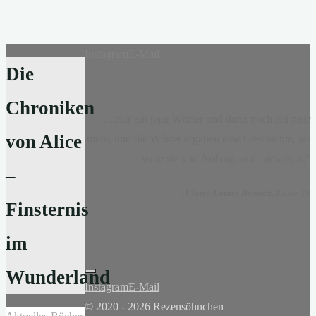
Instagram
E-Mail
Die
Chroniken
„...nur ein paar Wörter und dann noch ein paar
von Alice
mehr, und die Wörter ergaben eine Geschichte, als
wäre sie von Anfang an da gewesen.“
–
-
Claire-Louise Bennett
, Kasse 19
Finsternis
im
Wunderland
Instagram
E-Mail
© 2020 - 2026 Rezensöhnchen