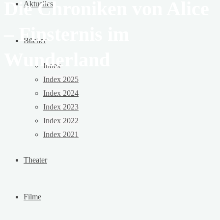
Die Chroniken von Alice
Aktuelles
– Finsternis im
Bücher
Wunderland
Index
Index 2025
Index 2024
Index 2023
Index 2022
Index 2021
Theater
Filme