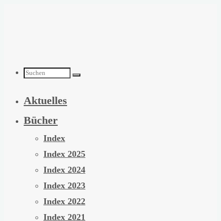
Zum
Inhalt
springen
Suchen
Aktuelles
nach:
Bücher
Index
Index 2025
Index 2024
Index 2023
Index 2022
Index 2021