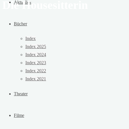
Die Housesitterin
Aktuelles
Bücher
Index
Index 2025
Index 2024
Index 2023
Index 2022
Index 2021
Theater
Filme