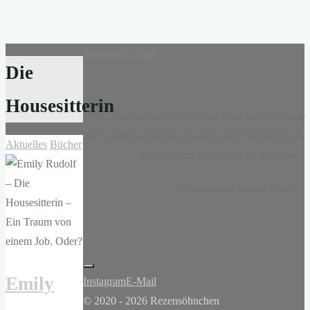
Instagram
E-Mail
Die
Housesitterin
„...nur ein paar Wörter und dann noch ein paar
mehr, und die Wörter ergaben eine Geschichte, als
Aktuelles
Bücher
wäre sie von Anfang an da gewesen.“
-
Claire-Louise Bennett
, Kasse 19
Emily
Instagram
E-Mail
© 2020 - 2026 Rezensöhnchen