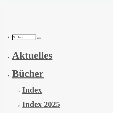
Zum
Inhalt
springen
Suchen
Aktuelles
nach:
Bücher
Index
Index 2025