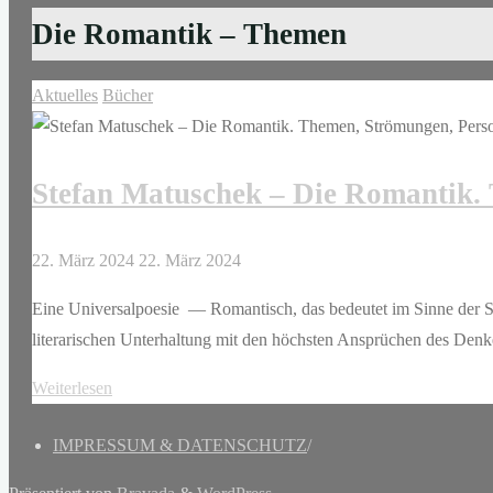
Die Romantik – Themen
Aktuelles
Bücher
Stefan Matuschek – Die Romantik.
22. März 2024
22. März 2024
Eine Universalpoesie — Romantisch, das bedeutet im Sinne der S
literarischen Unterhaltung mit den höchsten Ansprüchen des Den
"Stefan
Weiterlesen
Matuschek
IMPRESSUM & DATENSCHUTZ
/
–
Die