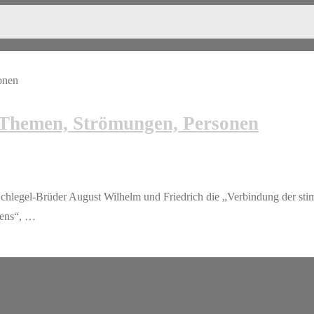
 Themen, Strömungen, Personen
chlegel-Brüder August Wilhelm und Friedrich die „Verbindung der st
kens“, …