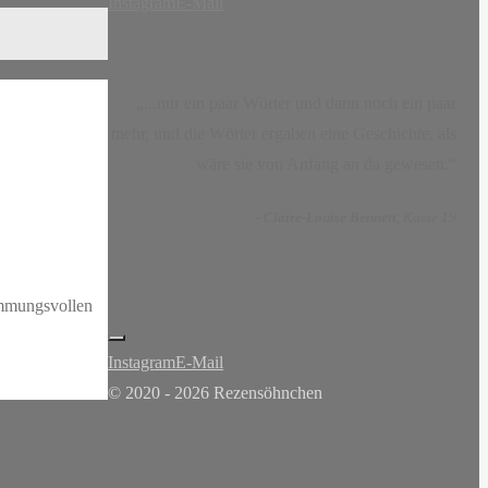
Instagram
E-Mail
„...nur ein paar Wörter und dann noch ein paar
mehr, und die Wörter ergaben eine Geschichte, als
wäre sie von Anfang an da gewesen.“
-
Claire-Louise Bennett
, Kasse 19
immungsvollen
Instagram
E-Mail
© 2020 - 2026 Rezensöhnchen