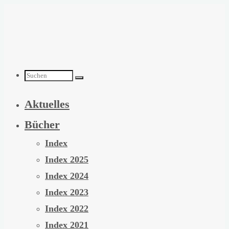
Zum
Inhalt
springen
Suchen
Aktuelles
nach:
Bücher
Index
Index 2025
Index 2024
Index 2023
Index 2022
Index 2021