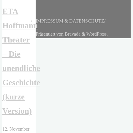
ETA
IMPRESSUM & DATENSCHUTZ
/
Hoffmann
Präsentiert von
Bravada
&
WordPress
.
Theater
– Die
unendliche
Geschichte
(kurze
Version)
12. November