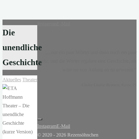
Instagram
E-Mail
Die
unendliche
„...nur ein paar Wörter und dann noch ein paar
Geschichte
mehr, und die Wörter ergaben eine Geschichte, als
wäre sie von Anfang an da gewesen.“
Aktuelles
Theater
-
Claire-Louise Bennett
, Kasse 19
Instagram
E-Mail
© 2020 - 2026 Rezensöhnchen