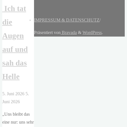
Ich tat
IMPRESSUM & DATENSCHUTZ
/
die
Präsentiert von
Bravada
&
WordPress
.
Augen
auf und
sah das
Helle
5. Juni 2026
5.
Juni 2026
„Uns bleibt das
eine nur: uns sehr