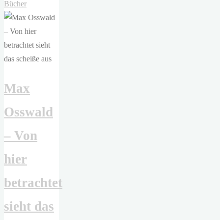
Schröder
Bücher
–
Junge
Frau,
am
Fenster
Max
stehend,
Abendlicht,
Osswald
blaues
Kleid"
– Von
hier
betrachtet
sieht das