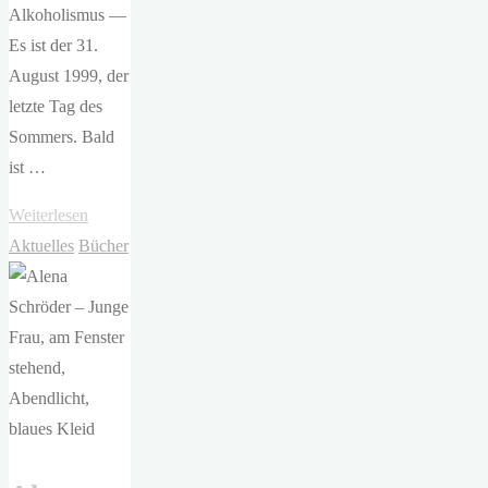
Alkoholismus —
Es ist der 31.
August 1999, der
letzte Tag des
Sommers. Bald
ist …
"Christian
Weiterlesen
Huber
Aktuelles
Bücher
–
Man
vergisst
nicht,
wie
man
schwimmt"