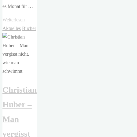
es Monat für …
"Christian
Weiterlesen
Bommarius
Aktuelles
Bücher
–
Im
Rausch
des
Aufruhrs"
Christian
Huber –
Man
vergisst