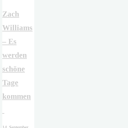
Zach
Williams
– Es
werden
schöne
Tage
kommen
14. September