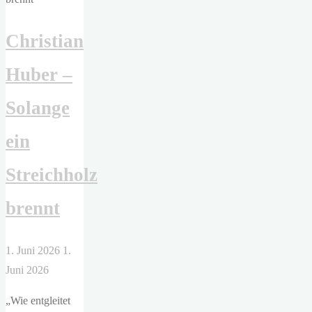
auf
Christian
und
sah
Huber –
das
Helle"
Solange
ein
Streichholz
brennt
1. Juni 2026
1.
Juni 2026
„Wie entgleitet