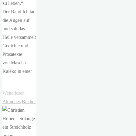
zu lieben.“ —
Der Band Ich tat
die Augen auf
und sah das
Helle versammelt
Gedichte und
Prosatexte
von Mascha
Kaléko in einer
…
"Mascha
Weiterlesen
Kaléko –
Aktuelles
Bücher
Ich
tat
die
Augen