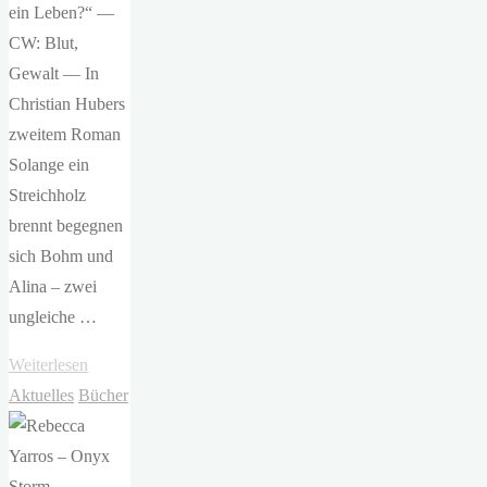
ein Leben?“ —
CW: Blut,
Gewalt — In
Christian Hubers
zweitem Roman
Solange ein
Streichholz
brennt begegnen
sich Bohm und
Alina – zwei
ungleiche …
"Christian
Weiterlesen
Huber
Aktuelles
Bücher
–
Solange
ein