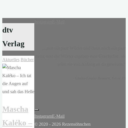
Instagram
E-Mail
dtv
Verlag
„...nur ein paar Wörter und dann noch ein paar
mehr, und die Wörter ergaben eine Geschichte, als
Aktuelles
Bücher
wäre sie von Anfang an da gewesen.“
-
Claire-Louise Bennett
, Kasse 19
Mascha
Instagram
E-Mail
Kaléko –
© 2020 - 2026 Rezensöhnchen