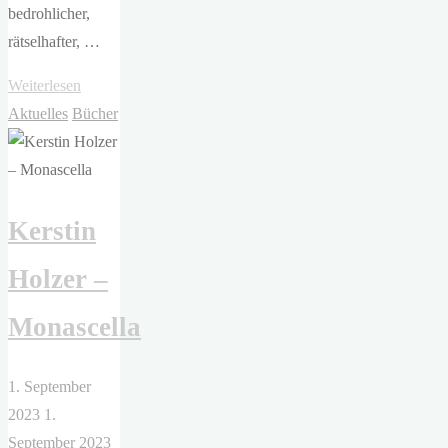
bedrohlicher,
rätselhafter, …
"Zach
Weiterlesen
Williams
Aktuelles
Bücher
–
Es
werden
Kerstin
schöne
Tage
Holzer –
kommen
"
Monascella
1. September
2023
1.
September 2023