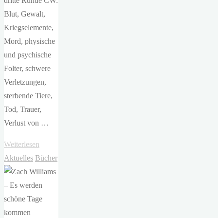
dritte Runde CW:
Blut, Gewalt,
Kriegselemente,
Mord, physische
und psychische
Folter, schwere
Verletzungen,
sterbende Tiere,
Tod, Trauer,
Verlust von …
"Rebecca
Weiterlesen
Yarros
Aktuelles
Bücher
–
Onyx
Storm"