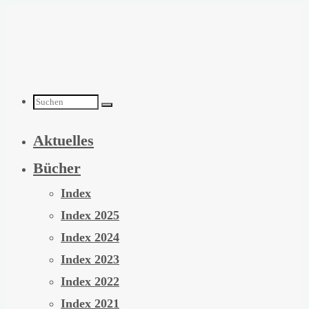
Zum
Inhalt
springen
Suchen
Aktuelles
nach:
Bücher
Index
Index 2025
Index 2024
Index 2023
Index 2022
Index 2021