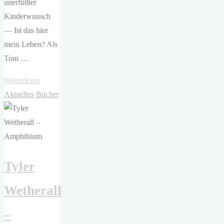
unerfüllter
Kinderwunsch
— Ist das hier
mein Leben? Als
Toni …
"Anne
Weiterlesen
Sauer
Aktuelles
Bücher
–
Im
Leben
nebenan"
Tyler
Wetherall
–