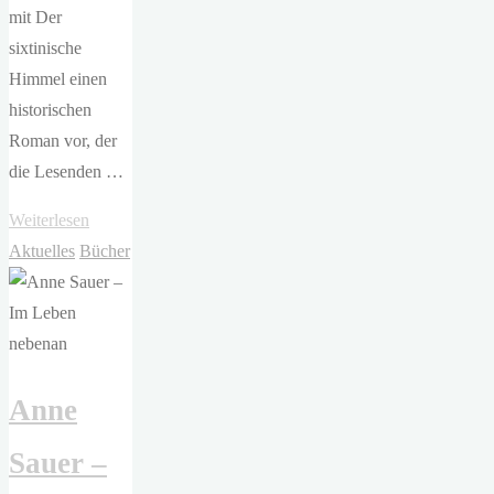
mit Der
sixtinische
Himmel einen
historischen
Roman vor, der
die Lesenden …
"Leon
Weiterlesen
Morell
Aktuelles
Bücher
–
Der
Sixtinische
Himmel"
Anne
Sauer –