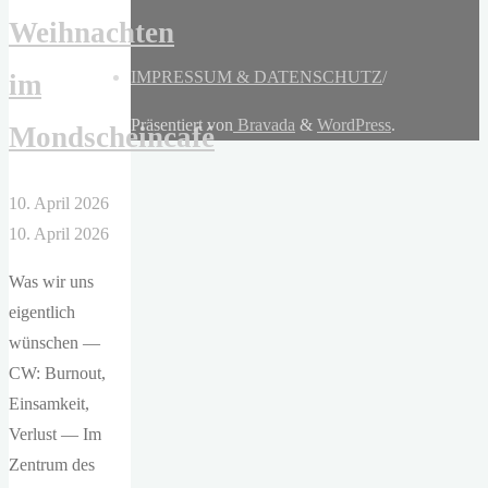
Weihnachten
IMPRESSUM & DATENSCHUTZ
/
im
Präsentiert von
Bravada
&
WordPress
.
Mondscheincafé
10. April 2026
10. April 2026
Was wir uns
eigentlich
wünschen —
CW: Burnout,
Einsamkeit,
Verlust — Im
Zentrum des