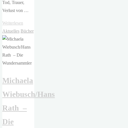
Tod, Trauer,
Verlust von …
"Rebecca
Weiterlesen
Yarros
Aktuelles
Bücher
–
Iron
Flame.
Flammengeküsst"
Michaela
Wiebusch/Hans
Rath –
Die