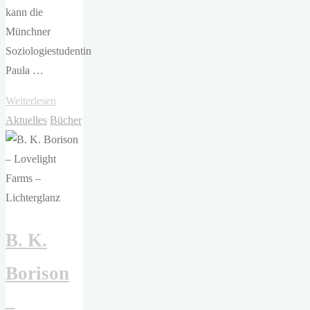
kann die
Münchner
Soziologiestudentin
Paula …
"Michaela
Weiterlesen
Wiebusch/Hans
Aktuelles
Bücher
Rath
–
Die
Wundersammler "
B. K.
Borison
–