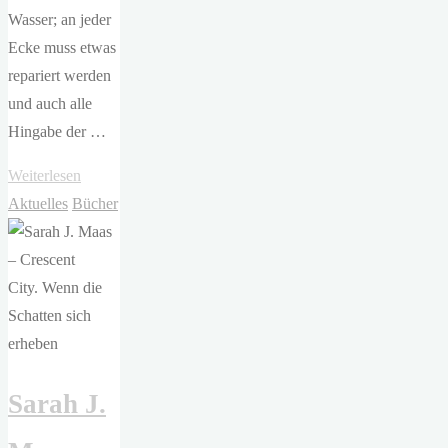
Wasser; an jeder
Ecke muss etwas
repariert werden
und auch alle
Hingabe der …
"B.
Weiterlesen
K.
Aktuelles
Bücher
Borison
–
Lovelight
Farms
–
Lichterglanz"
Sarah J.