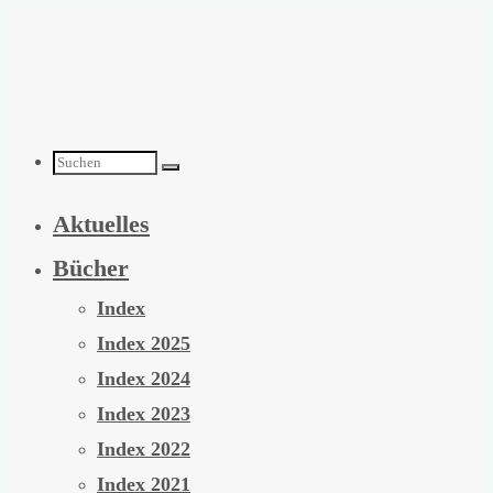
Zum
Inhalt
springen
Suchen
Aktuelles
nach:
Bücher
Index
Index 2025
Index 2024
Index 2023
Index 2022
Index 2021