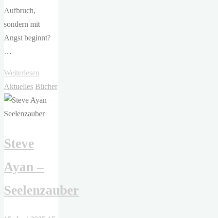
Aufbruch,
sondern mit
Angst beginnt?
…
"Tyler
Weiterlesen
Wetherall
Aktuelles
Bücher
–
Amphibium"
Steve
Ayan –
Seelenzauber