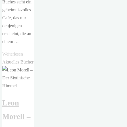
Buches steht ein
geheimnisvolles
Café, das nur
denjenigen
erscheint, die an
einem …
"Mai
Weiterlesen
Mochizuki
Aktuelles
Bücher
–
Weihnachten
im
Mondscheincafé"
Leon
Morell –