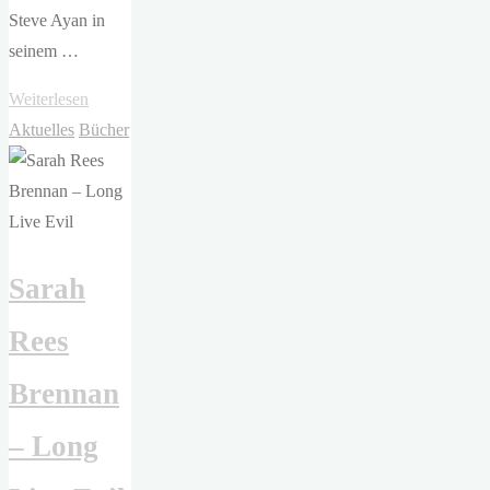
Steve Ayan in
seinem …
"Steve
Weiterlesen
Ayan
Aktuelles
Bücher
–
Seelenzauber"
Sarah
Rees
Brennan
– Long