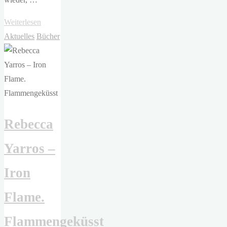
"Sarah
Weiterlesen
Rees
Aktuelles
Bücher
Brennan
–
Long
Live
Evil"
Rebecca
Yarros –
Iron
Flame.
Flammengeküsst