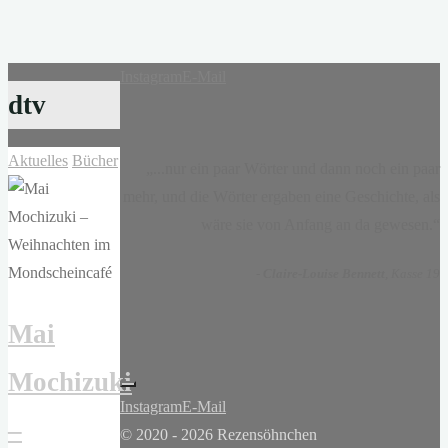
Instagram
E-Mail
dtv
Aktuelles
Bücher
„...nur ein paar Wörter und dann noch ein paar
mehr, und die Wörter ergaben eine Geschichte, als
wäre sie von Anfang an da gewesen.“
-
Claire-Louise Bennett
, Kasse 19
Mai
Mochizuki
Instagram
E-Mail
–
© 2020 - 2026 Rezensöhnchen