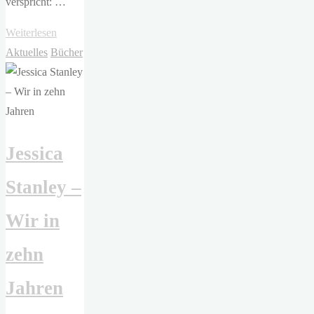
verspricht: …
"Christiane
Weiterlesen
Adlung
Aktuelles
Bücher
–
Sommerrauschen"
Jessica
Stanley –
Wir in
zehn
Jahren