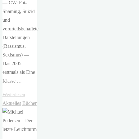
— CW: Fat-
Shaming, Suizid
und
vorurteilsbehaftete
Darstellungen
(Rassismus,
Sexismus) —
Das 2005
erstmals als Eine
Klasse …
"Curtis
Weiterlesen
Sittenfeld
Aktuelles
Bücher
–
Prep"