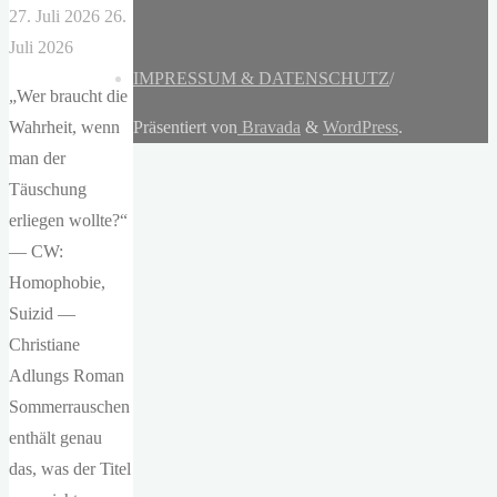
27. Juli 2026
26.
Juli 2026
IMPRESSUM & DATENSCHUTZ
/
„Wer braucht die
Wahrheit, wenn
Präsentiert von
Bravada
&
WordPress
.
man der
Täuschung
erliegen wollte?“
— CW:
Homophobie,
Suizid —
Christiane
Adlungs Roman
Sommerrauschen
enthält genau
das, was der Titel