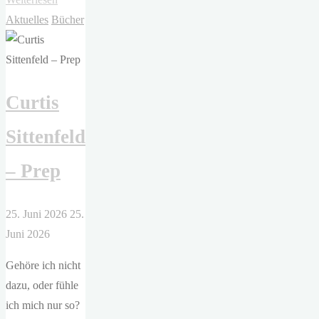
Stanley
Aktuelles
Bücher
–
Wir
in
Curtis
zehn
Jahren"
Sittenfeld
– Prep
25. Juni 2026
25.
Juni 2026
Gehöre ich nicht
dazu, oder fühle
ich mich nur so?