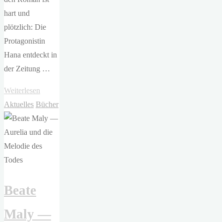
hart und
plötzlich: Die
Protagonistin
Hana entdeckt in
der Zeitung …
"Mieko
Weiterlesen
Kawakami
Aktuelles
Bücher
–
Das
gelbe
Haus"
Beate
Maly —