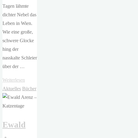
Tagen lähmte
dichter Nebel das
Leben in Wien.
Wie eine große,
schwere Glocke
hing der
nasskalte Schleier
über der …
"Beate
Weiterlesen
Maly
Aktuelles
Bücher
—
Aurelia
und
Ewald
die
Melodie