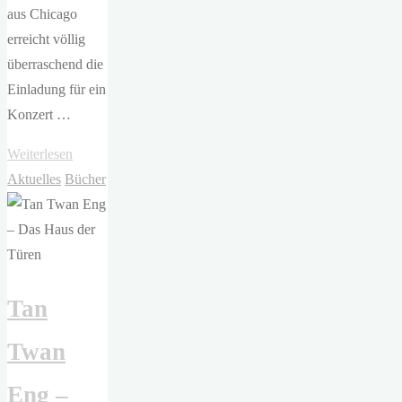
aus Chicago
erreicht völlig
überraschend die
Einladung für ein
Konzert …
"Benjamin
Weiterlesen
Myers
Aktuelles
Bücher
–
Strandgut"
Tan
Twan
Eng –