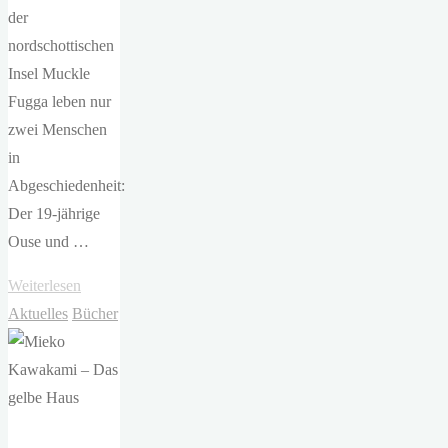
der
nordschottischen
Insel Muckle
Fugga leben nur
zwei Menschen
in
Abgeschiedenheit:
Der 19-jährige
Ouse und …
"Michael
Weiterlesen
Pedersen
Aktuelles
Bücher
–
Der
letzte
Leuchtturm"