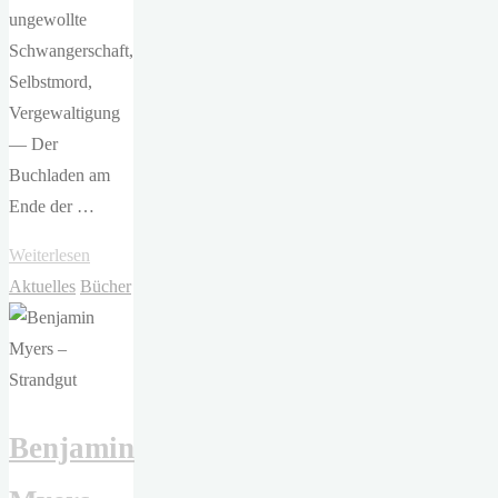
ungewollte
Schwangerschaft,
Selbstmord,
Vergewaltigung
— Der
Buchladen am
Ende der …
"Ruth
Weiterlesen
Shaw
Aktuelles
Bücher
–
Der
Buchladen
am
Benjamin
Ende
der