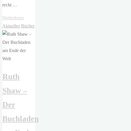
recht …
"Ewald
Weiterlesen
Arenz
Aktuelles
Bücher
–
Katzentage"
Ruth
Shaw –
Der
Buchladen