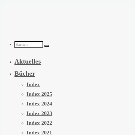
Zum
Inhalt
springen
Suchen
Aktuelles
nach:
Bücher
Index
Index 2025
Index 2024
Index 2023
Index 2022
Index 2021