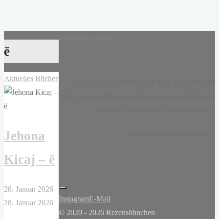
Instagram
E-Mail
ë
Aktuelles
Bücher
„...nur ein paar Wörter und dann noch ein paar
mehr, und die Wörter ergaben eine Geschichte, als
wäre sie von Anfang an da gewesen.“
Jehona
-
Claire-Louise Bennett
, Kasse 19
Kicaj – ë
28. Januar 2026
Instagram
E-Mail
28. Januar 2026
© 2020 - 2026 Rezensöhnchen