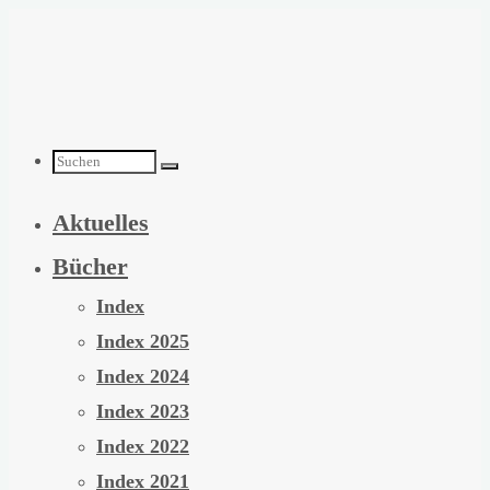
Zum
Inhalt
springen
Suchen
Aktuelles
nach:
Bücher
Index
Index 2025
Index 2024
Index 2023
Index 2022
Index 2021