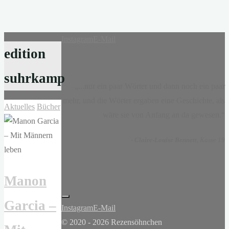
Instagram
E-Mail
edition
suhrkamp
„...nur ein paar Wörter und dann noch ein paar
mehr, und die Wörter ergaben eine Geschichte, als
Aktuelles
Bücher
wäre sie von Anfang an da gewesen.“
-
Claire-Louise Bennett
, Kasse 19
Manon
Garcia –
Instagram
E-Mail
© 2020 - 2026 Rezensöhnchen