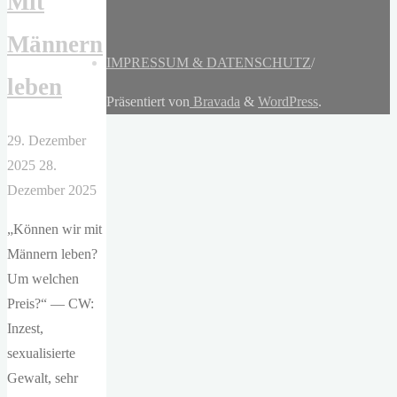
Mit
Männern
IMPRESSUM & DATENSCHUTZ
/
leben
Präsentiert von
Bravada
&
WordPress
.
29. Dezember
2025
28.
Dezember 2025
„Können wir mit
Männern leben?
Um welchen
Preis?“ — CW:
Inzest,
sexualisierte
Gewalt, sehr