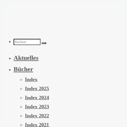
Zum
Inhalt
springen
Suchen
Aktuelles
nach:
Bücher
Index
Index 2025
Index 2024
Index 2023
Index 2022
Index 2021