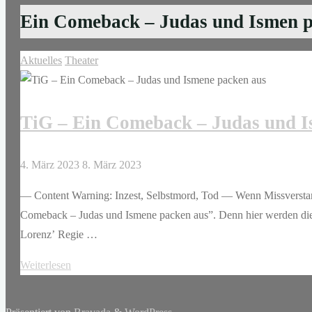
Ein Comeback – Judas und Ismen p
Aktuelles
Theater
TiG – Ein Comeback – Judas und I
4. März 2023
8. März 2023
— Content Warning: Inzest, Selbstmord, Tod — Wenn Missverst
Comeback – Judas und Ismene packen aus”. Denn hier werden di
Lorenz’ Regie …
"TiG
Weiterlesen
–
Ein