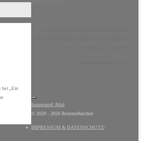
Instagram
E-Mail
„...nur ein paar Wörter und dann noch ein paar
mehr, und die Wörter ergaben eine Geschichte, als
wäre sie von Anfang an da gewesen.“
-
Claire-Louise Bennett
, Kasse 19
 bei „Ein
na
Instagram
E-Mail
© 2020 - 2026 Rezensöhnchen
IMPRESSUM & DATENSCHUTZ
/