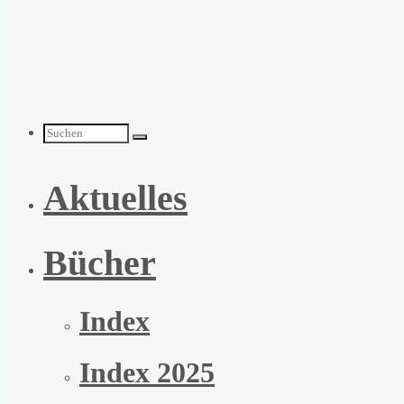
Zum
Inhalt
springen
Suchen
Aktuelles
nach:
Bücher
Index
Index 2025