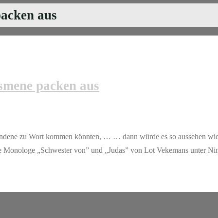
acken aus
smene packen aus
andene zu Wort kommen könnten, … … dann würde es so aussehen wie
e Monologe „Schwester von” und „Judas” von Lot Vekemans unter Ni