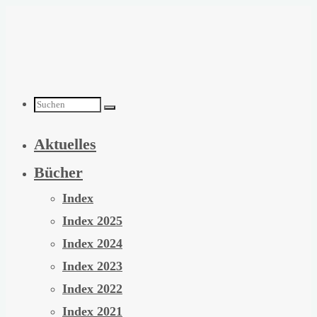
Zum
Inhalt
springen
Suchen
Aktuelles
nach:
Bücher
Index
Index 2025
Index 2024
Index 2023
Index 2022
Index 2021