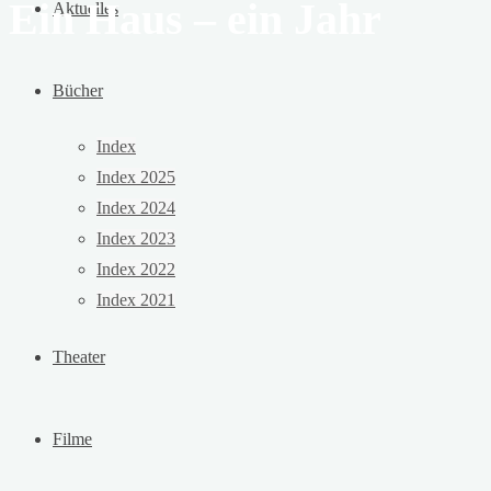
Ein Haus – ein Jahr
Aktuelles
Bücher
Index
Index 2025
Index 2024
Index 2023
Index 2022
Index 2021
Theater
Filme