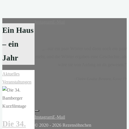
Instagram
E-Mail
Ein Haus
– ein
„...nur ein paar Wörter und dann noch ein paar
Jahr
mehr, und die Wörter ergaben eine Geschichte, als
wäre sie von Anfang an da gewesen.“
Aktuelles
-
Claire-Louise Bennett
, Kasse 19
Veranstaltungen
Instagram
E-Mail
Die 34.
© 2020 - 2026 Rezensöhnchen