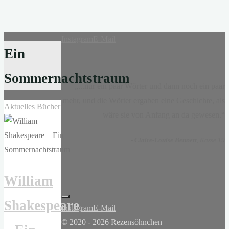
Instagram
E-Mail
Ein
Sommernachtstraum
„...nur ein paar Wörter und dann noch ein paar
mehr, und die Wörter ergaben eine Geschichte, als
Aktuelles
Bücher
wäre sie von Anfang an da gewesen.“
-
Claire-Louise Bennett
, Kasse 19
William
Shakespeare
Instagram
E-Mail
© 2020 - 2026 Rezensöhnchen