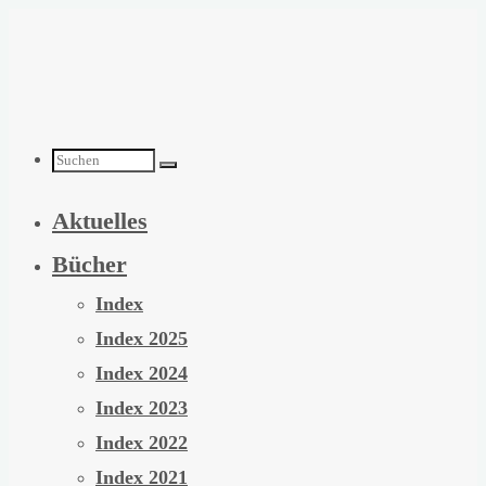
Zum
Inhalt
springen
Suchen
Aktuelles
nach:
Bücher
Index
Index 2025
Index 2024
Index 2023
Index 2022
Index 2021