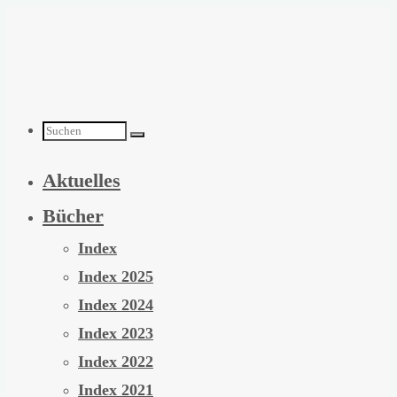
Zum
Inhalt
springen
Suchen
Aktuelles
nach:
Bücher
Index
Index 2025
Index 2024
Index 2023
Index 2022
Index 2021