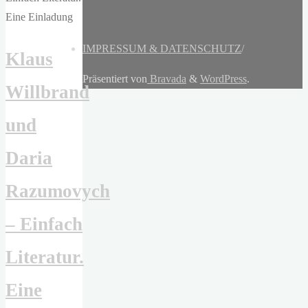
IMPRESSUM & DATENSCHUTZ
/
Klaus
Präsentiert von
Bravada
&
WordPress
.
Willbrand
und
Daria
Razumovych
– Einfach
Literatur.
Eine