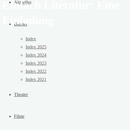
Einfach Literatur: Eine
Aktuelles
Einladung
Bücher
Index
Index 2025
Index 2024
Index 2023
Index 2022
Index 2021
Theater
Filme