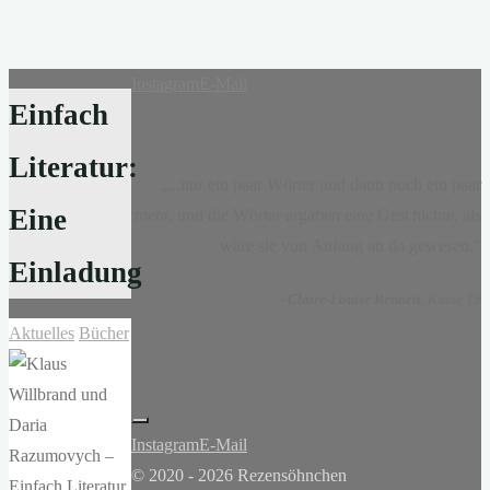
Instagram
E-Mail
Einfach
Literatur:
„...nur ein paar Wörter und dann noch ein paar
Eine
mehr, und die Wörter ergaben eine Geschichte, als
wäre sie von Anfang an da gewesen.“
Einladung
-
Claire-Louise Bennett
, Kasse 19
Aktuelles
Bücher
Instagram
E-Mail
© 2020 - 2026 Rezensöhnchen