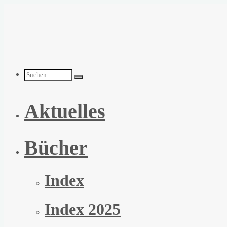
Zum
Inhalt
springen
Suchen
Aktuelles
nach:
Bücher
Index
Index 2025