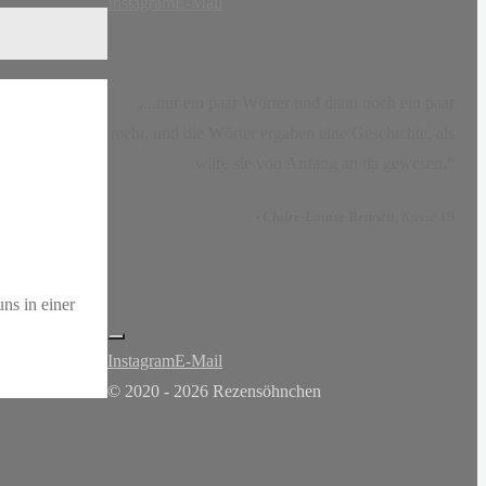
Instagram
E-Mail
„...nur ein paar Wörter und dann noch ein paar
mehr, und die Wörter ergaben eine Geschichte, als
wäre sie von Anfang an da gewesen.“
-
Claire-Louise Bennett
, Kasse 19
ns in einer
Instagram
E-Mail
© 2020 - 2026 Rezensöhnchen