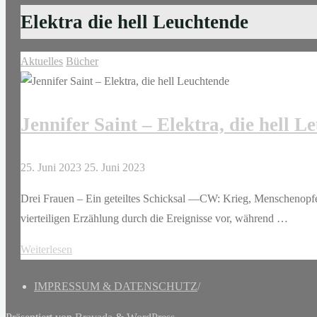
Elektra die hell Leuchtende
Aktuelles
Bücher
Jennifer Saint – Elektra, die hell L
25. Juni 2023
25. Juni 2023
Drei Frauen – Ein geteiltes Schicksal —CW: Krieg, Menschenopfer,
vierteiligen Erzählung durch die Ereignisse vor, während …
"Jennifer
Weiterlesen
Saint
IMPRESSUM & DATENSCHUTZ
/
–
Elektra,