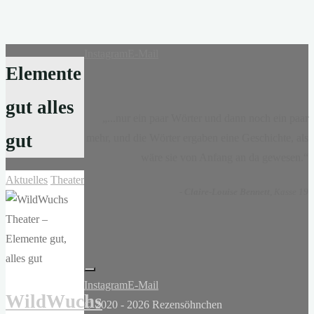
Instagram
E-Mail
Elemente
gut alles
„...nur ein paar Wörter und dann noch ein paar
gut
mehr, und die Wörter ergaben eine Geschichte, als
wäre sie von Anfang an da gewesen.“
Aktuelles
Theater
-
Claire-Louise Bennett
, Kasse 19
Instagram
E-Mail
WildWuchs
© 2020 - 2026 Rezensöhnchen