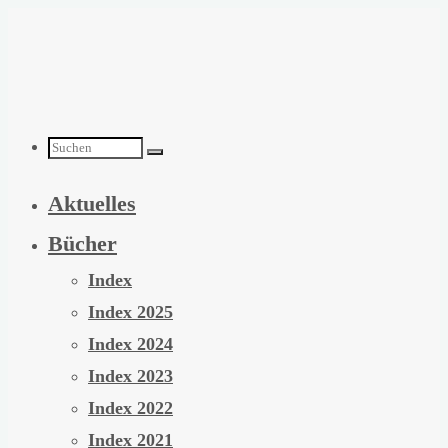
Zum
Inhalt
springen
Suchen
Aktuelles
nach:
Bücher
Index
Index 2025
Index 2024
Index 2023
Index 2022
Index 2021