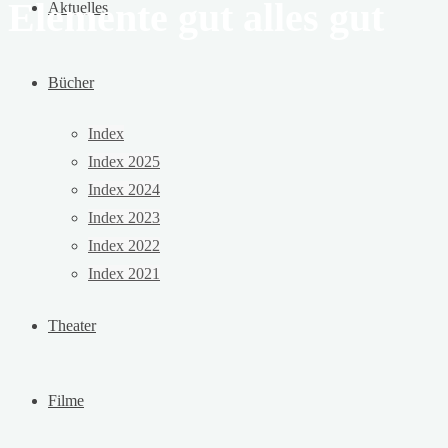
Elemente gut alles gut
Aktuelles
Bücher
Index
Index 2025
Index 2024
Index 2023
Index 2022
Index 2021
Theater
Filme