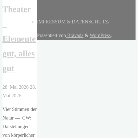
Theater
IMPRESSUM & DATENSCHUTZ
/
–
Präsentiert von
Bravada
&
WordPress
.
Elemente
gut, alles
gut
28. Mai 2026
28.
Mai 2026
Vier Stimmen der
Natur — CW:
Darstellungen
von körperlicher