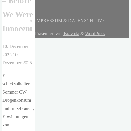
– Before
We Were
IMPRESSUM & DATENSCHUTZ
/
Innocent
Präsentiert von
Bravada
&
WordPress
.
10. Dezember
2025
10.
Dezember 2025
Ein
schicksalhafter
Sommer CW:
Drogenkonsum
und -missbrauch,
Erwähnungen
von