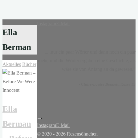
Instagram
E-Mail
Ella
Berman
„...nur ein paar Wörter und dann noch ein paar
mehr, und die Wörter ergaben eine Geschichte, als
Aktuelles
Bücher
wäre sie von Anfang an da gewesen.“
-
Claire-Louise Bennett
, Kasse 19
Ella
Berman
Instagram
E-Mail
© 2020 - 2026 Rezensöhnchen