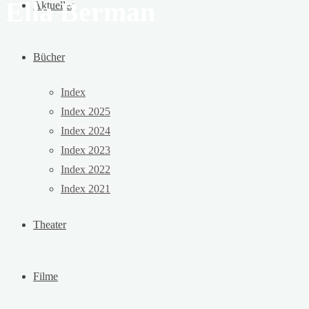
Ella Berman
Aktuelles
Bücher
Index
Index 2025
Index 2024
Index 2023
Index 2022
Index 2021
Theater
Filme