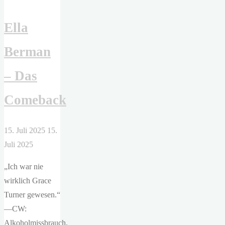
We
Ella
Were
Innocent"
Berman
– Das
Comeback
15. Juli 2025
15.
Juli 2025
„Ich war nie
wirklich Grace
Turner gewesen.“
—CW:
Alkoholmissbrauch,