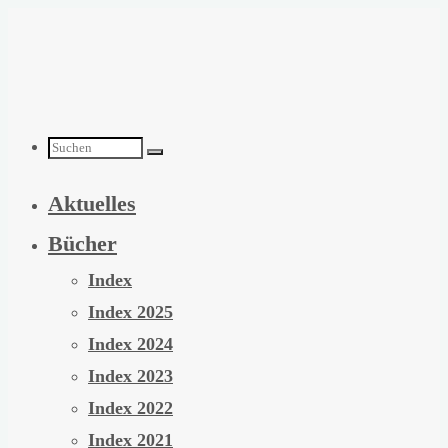
Zum
Inhalt
springen
Suchen
Aktuelles
nach:
Bücher
Index
Index 2025
Index 2024
Index 2023
Index 2022
Index 2021