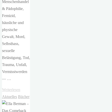
Menschenhandel
& Pädophilie,
Femizid,
häusliche und
physische
Gewalt, Mord,
Selbsthass,
sexuelle
Belästigung, Tod,
Trauma, Unfall,
Vermisstwerden
— …
"Ella
Weiterlesen
Berman
Aktuelles
Bücher
–
Before