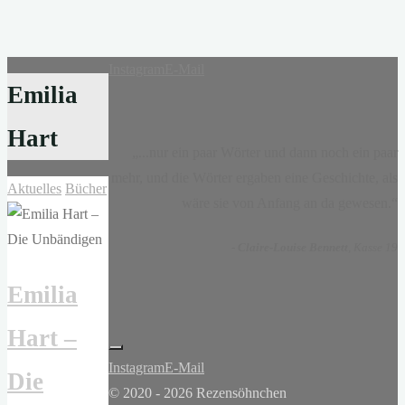
Instagram
E-Mail
Emilia
Hart
„...nur ein paar Wörter und dann noch ein paar
mehr, und die Wörter ergaben eine Geschichte, als
Aktuelles
Bücher
wäre sie von Anfang an da gewesen.“
-
Claire-Louise Bennett
, Kasse 19
Emilia
Hart –
Instagram
E-Mail
Die
© 2020 - 2026 Rezensöhnchen