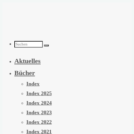
Zum
Inhalt
springen
Suchen
Aktuelles
nach:
Bücher
Index
Index 2025
Index 2024
Index 2023
Index 2022
Index 2021