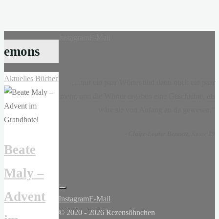
Instagram
E-Mail
emons
Aktuelles
Bücher
„...nur ein paar Wörter und dann noch ein paar
mehr, und die Wörter ergaben eine Geschichte, als
wäre sie von Anfang an da gewesen.“
-
Claire-Louise Bennett
, Kasse 19
Beate
Maly –
Advent
Instagram
E-Mail
© 2020 - 2026 Rezensöhnchen