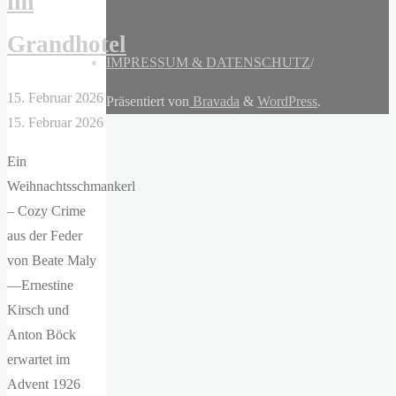
im
Grandhotel
IMPRESSUM & DATENSCHUTZ
/
15. Februar 2026
Präsentiert von
Bravada
&
WordPress
.
15. Februar 2026
Ein
Weihnachtsschmankerl
– Cozy Crime
aus der Feder
von Beate Maly
—Ernestine
Kirsch und
Anton Böck
erwartet im
Advent 1926