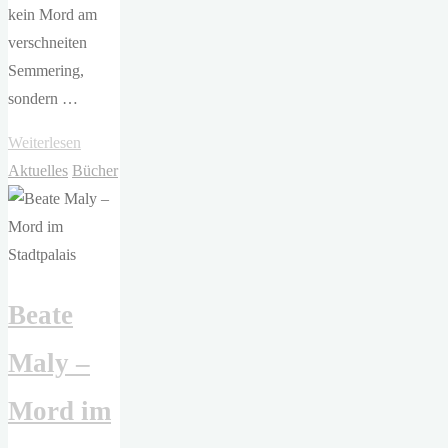
kein Mord am
verschneiten
Semmering,
sondern …
"Beate
Weiterlesen
Maly
Aktuelles
Bücher
–
Advent
im
Grandhotel"
Beate
Maly –
Mord im