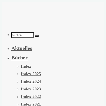
Zum
Inhalt
springen
Suchen
Aktuelles
nach:
Bücher
Index
Index 2025
Index 2024
Index 2023
Index 2022
Index 2021