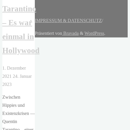
Tarantino
IMPRESSUM & DATENSCHUTZ
/
– Es war
Präsentiert von
Bravada
&
WordPress
.
einmal in
Hollywood
1. Dezember
2021
24. Januar
2023
Zwischen
Hippies und
Existenzkrisen —
Quentin
Tarantino – einer