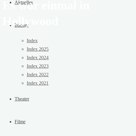
Es war einmal in
Aktuelles
Hollywood
Bücher
Index
Index 2025
Index 2024
Index 2023
Index 2022
Index 2021
Theater
Filme