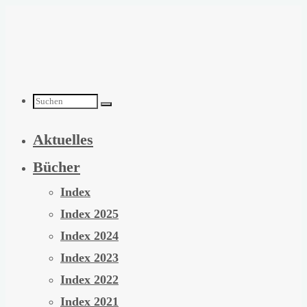
Zum
Inhalt
springen
Suchen
Aktuelles
nach:
Bücher
Index
Index 2025
Index 2024
Index 2023
Index 2022
Index 2021