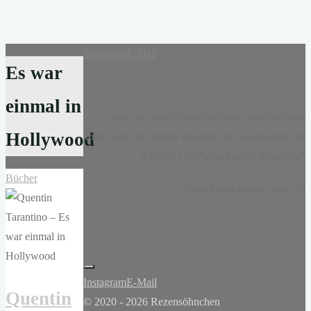
Instagram
E-Mail
Es war
einmal in
„...nur ein paar Wörter und dann noch ein paar
Hollywood
mehr, und die Wörter ergaben eine Geschichte, als
wäre sie von Anfang an da gewesen.“
Bücher
-
Claire-Louise Bennett
, Kasse 19
Instagram
E-Mail
Quentin
© 2020 - 2026 Rezensöhnchen