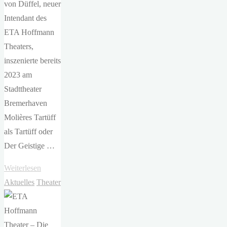
von Düffel, neuer
Intendant des
ETA Hoffmann
Theaters,
inszenierte bereits
2023 am
Stadttheater
Bremerhaven
Molières Tartüff
als Tartüff oder
Der Geistige …
"ETA
Weiterlesen
Hoffmann
Aktuelles
Theater
Theater
–
Tartüff"