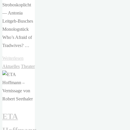
Stroboskoplicht
— Antonia
Leitgeb-Busches
Monologstück
Who’s Afraid of
Tradwives? …
"ETA
Weiterlesen
–
Aktuelles
Theater
Who’s
Afraid
of
Tradwives?"
ETA