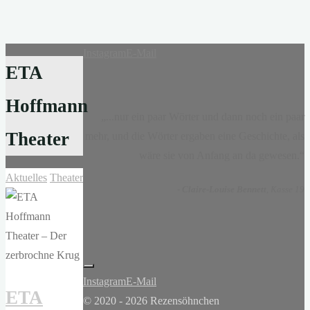
Instagram
E-Mail
ETA
Hoffmann
„...nur ein paar Wörter und dann noch ein paar
Theater
mehr, und die Wörter ergaben eine Geschichte, als
wäre sie von Anfang an da gewesen.“
Aktuelles
Theater
-
Claire-Louise Bennett
, Kasse 19
Instagram
E-Mail
ETA
© 2020 - 2026 Rezensöhnchen