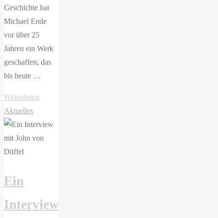
Geschichte hat
Michael Ende
vor über 25
Jahren ein Werk
geschaffen, das
bis heute …
"ETA
Weiterlesen
Hoffmann
Aktuelles
Theater
–
Die
unendliche
Ein
Geschichte
(kurze
Interview
Version)"