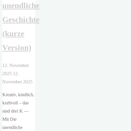
unendliche
das
Wetter
Geschichte
und
die
(kurze
Liebe)"
Version)
12. November
2025
12.
November 2025
Kreativ, kindlich,
kraftvoll – das
sind drei K —
Mit Die
unendliche