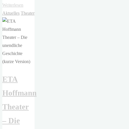
"E.T.A.
Weiterlesen
Hoffmann
Aktuelles
Theater
Theater
–
Felix
Krull
(Über
Vergänglichkeit
und
ETA
Illusion,
die
Hoffmann
Zeit,
den
Theater
Verfall,
die
– Die
Erinnerung,