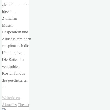
„Ich bin nur eine
Idee.“—
Zwischen
Musen,
Gespenstern und
Außenseiter*innen
entspinnt sich die
Handlung von
Die Ratten im
verstaubten
Kostümfundus
des gescheiterten
…
"ETA
Weiterlesen
Hoffmann
Aktuelles
Theater