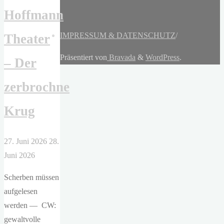
Hoffmann
IMPRESSUM & DATENSCHUTZ
/
Theater
Präsentiert von
Bravada
&
WordPress
.
– Der
zerbrochne
Krug
27. Juni 2026
28.
Juni 2026
Scherben müssen
aufgelesen
werden — CW:
gewaltvolle