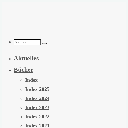
Zum
Inhalt
springen
Suchen
Aktuelles
nach:
Bücher
Index
Index 2025
Index 2024
Index 2023
Index 2022
Index 2021