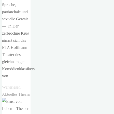
Sprache,
patriarchale und
sexuelle Gewalt
— In Der
zerbrochne Krug
nimmt sich das
ETA Hoffmann-
Theater des
gleichnamigen
Komödienklassikers
von …
"ETA
Weiterlesen
Hoffmann
Aktuelles
Theater
Theater
–