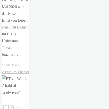
Mai 2026 war
das Ensemble
Ernst von Leben
erneut zu Besuch
im E.T.A
Hoffmann
Theater und
brachte …
"Ernst
Weiterlesen
von
Aktuelles
Theater
Leben
–
Theater
improvisiert"
ETA –