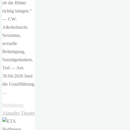
ob die Bilder
richtig hängen.“
— CW:
Alkoholsucht,
Sexismus,
sexuelle
Belästigung,
Suizidgedanken,
Tod — Am
30.04.2026 fand
die Uraufführung
…
"ETA
Weiterlesen
Hoffmann
Aktuelles
Theater
–
Vernissage