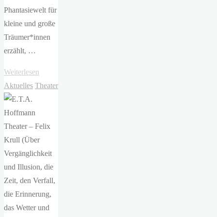
Phantasiewelt für
kleine und große
Träumer*innen
erzählt, …
"ETA
Weiterlesen
Hoffmann
Aktuelles
Theater
Theater
–
Die
unendliche
Geschichte
(lange
Version)"