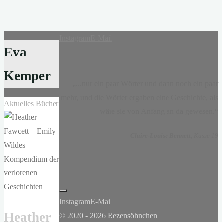
Instagram
E-Mail
Eva
Kemper
„...nur ein paar Wörter und dann noch ein paar
mehr, und die Wörter ergaben eine Geschichte, als
Aktuelles
Bücher
wäre sie von Anfang an da gewesen.“
-
Claire-Louise Bennett
, Kasse 19
Instagram
E-Mail
Heather
© 2020 - 2026 Rezensöhnchen