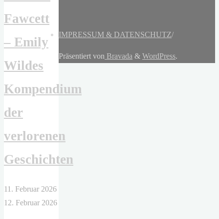
Fawcett
IMPRESSUM & DATENSCHUTZ
/
– Emily
Präsentiert von
Bravada
&
WordPress
.
Wildes
Kompendium
der
verlorenen
Geschichten
11. Februar 2026
12. Februar 2026