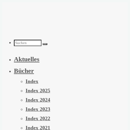
Zum
Inhalt
springen
Suchen
Aktuelles
nach:
Bücher
Index
Index 2025
Index 2024
Index 2023
Index 2022
Index 2021