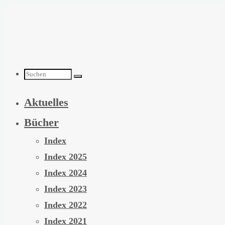
Zum
Inhalt
springen
Suchen
Aktuelles
nach:
Bücher
Index
Index 2025
Index 2024
Index 2023
Index 2022
Index 2021