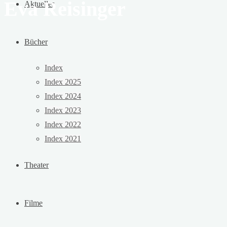
Eva Reisinger
Aktuelles
Bücher
Index
Index 2025
Index 2024
Index 2023
Index 2022
Index 2021
Theater
Filme