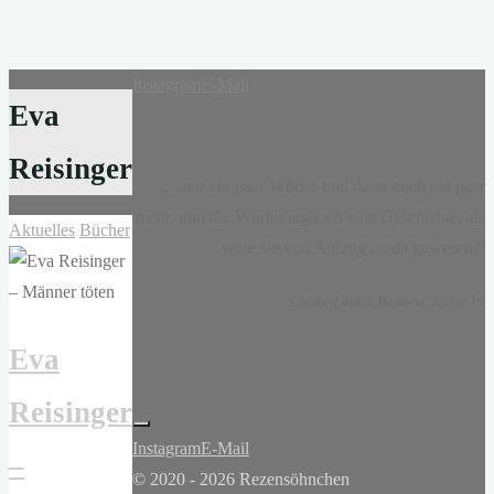
Instagram
E-Mail
Eva
Reisinger
„...nur ein paar Wörter und dann noch ein paar
mehr, und die Wörter ergaben eine Geschichte, als
Aktuelles
Bücher
wäre sie von Anfang an da gewesen.“
-
Claire-Louise Bennett
, Kasse 19
Eva
Reisinger
Instagram
E-Mail
–
© 2020 - 2026 Rezensöhnchen