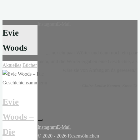
Instagram
E-Mail
Evie
Woods
„...nur ein paar Wörter und dann noch ein paar
mehr, und die Wörter ergaben eine Geschichte, als
Aktuelles
Bücher
wäre sie von Anfang an da gewesen.“
-
Claire-Louise Bennett
, Kasse 19
Evie
Woods –
Instagram
E-Mail
Die
© 2020 - 2026 Rezensöhnchen