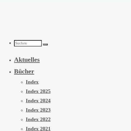
Zum
Inhalt
springen
Suchen
Aktuelles
nach:
Bücher
Index
Index 2025
Index 2024
Index 2023
Index 2022
Index 2021