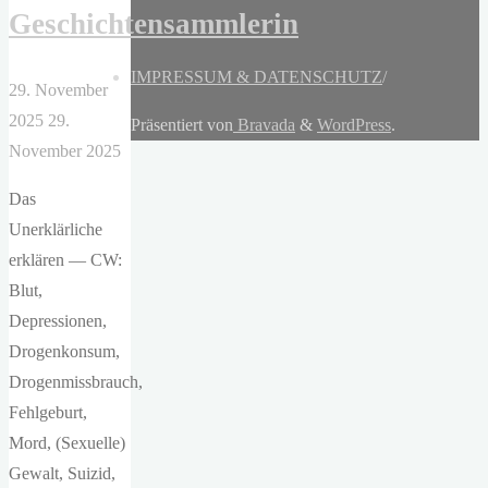
Geschichtensammlerin
IMPRESSUM & DATENSCHUTZ
/
29. November
2025
29.
Präsentiert von
Bravada
&
WordPress
.
November 2025
Das
Unerklärliche
erklären — CW:
Blut,
Depressionen,
Drogenkonsum,
Drogenmissbrauch,
Fehlgeburt,
Mord, (Sexuelle)
Gewalt, Suizid,