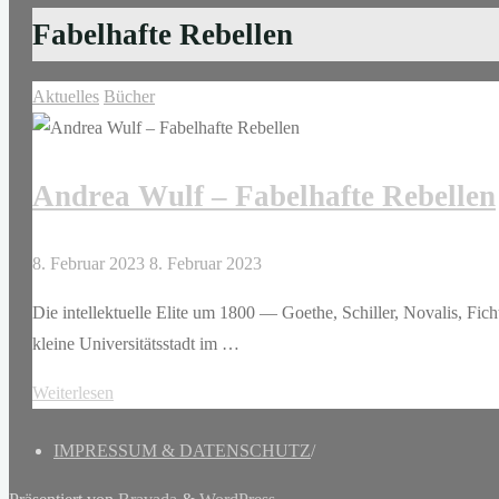
Fabelhafte Rebellen
Aktuelles
Bücher
Andrea Wulf – Fabelhafte Rebellen
8. Februar 2023
8. Februar 2023
Die intellektuelle Elite um 1800 — Goethe, Schiller, Novalis, Fic
kleine Universitätsstadt im …
"Andrea
Weiterlesen
Wulf
IMPRESSUM & DATENSCHUTZ
/
–
Fabelhafte