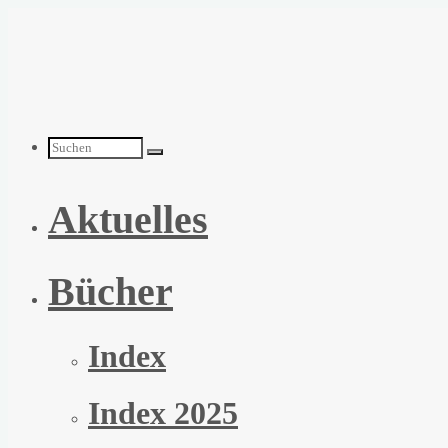
Zum
Inhalt
springen
Suchen
Aktuelles
nach:
Bücher
Index
Index 2025