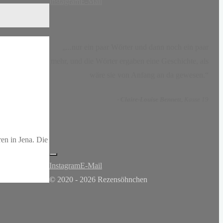
Instagram
E-Mail
„...nur ein paar Wörter und dann noch ein paar
mehr, und die Wörter ergaben eine Geschichte, als
wäre sie von Anfang an da gewesen.“
-
Claire-Louise Bennett
, Kasse 19
ren in Jena. Die
Instagram
E-Mail
© 2020 - 2026 Rezensöhnchen