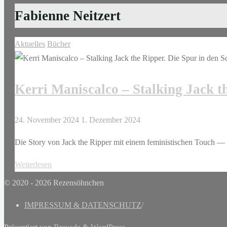
Fabienne Neitzert
Aktuelles
Bücher
Kerri Maniscalco – Stalking Jack t
24. November 2024
1. Dezember 2024
Die Story von Jack the Ripper mit einem feministischen Touch — C
"Kerri
Weiterlesen
Maniscalco
© 2020 - 2026 Rezensöhnchen
–
IMPRESSUM & DATENSCHUTZ
/
Stalking
Jack