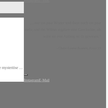
Instagram
E-Mail
„...nur ein paar Wörter und dann noch ein paar
mehr, und die Wörter ergaben eine Geschichte, als
wäre sie von Anfang an da gewesen.“
-
Claire-Louise Bennett
, Kasse 19
ie mysteriöse …
Instagram
E-Mail