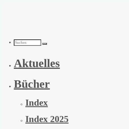
Zum
Inhalt
springen
Suchen
Aktuelles
nach:
Bücher
Index
Index 2025