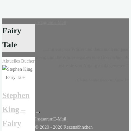
Instagram
E-Mail
Fairy
Tale
„...nur ein paar Wörter und dann noch ein paar
mehr, und die Wörter ergaben eine Geschichte, als
Aktuelles
Bücher
wäre sie von Anfang an da gewesen.“
-
Claire-Louise Bennett
, Kasse 19
Stephen
King –
Instagram
E-Mail
Fairy
© 2020 - 2026 Rezensöhnchen