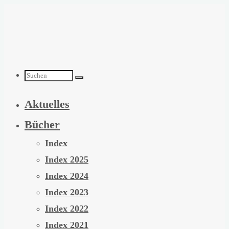
Zum
Inhalt
springen
Suchen
Aktuelles
nach:
Bücher
Index
Index 2025
Index 2024
Index 2023
Index 2022
Index 2021